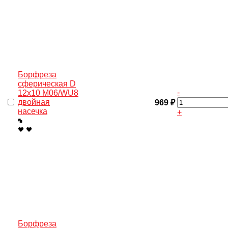
Борфреза
сферическая D
-
12х10 M06/WU8
двойная
969 ₽
насечка
+
Борфреза