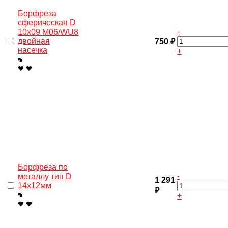
Борфреза
сферическая D
-
10х09 M06/WU8
двойная
750 ₽
насечка
+
Борфреза по
-
металлу тип D
1 291
14х12мм
₽
+