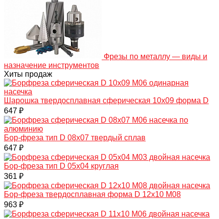
Фрезы по металлу — виды и
назначение инструментов
Хиты продаж
Шарошка твердосплавная сферическая 10х09 форма D
647 ₽
Бор-фреза тип D 08х07 твердый сплав
647 ₽
Бор-фреза тип D 05х04 круглая
361 ₽
Бор-фреза твердосплавная форма D 12х10 M08
963 ₽