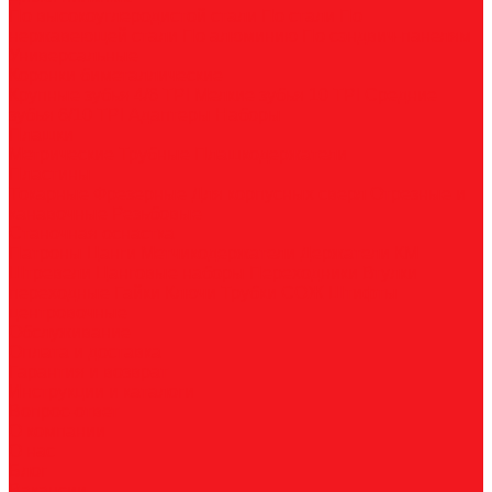
По высокоуглеродистой стали
По стали
По
нержавеющей стали
По алюминию
По сэндвич-панелям
Универсальные
Коронки биметаллические
Крупные зубья 4/6 TPI
Мелкие зубья 10 TPI
Средние
зубья 6/10 TPI
Адаптеры
Наборы
Плашки
Метрические
Трубные
Плашкодержатели
Пластины
Токарные
Фрезерные
Для корпусных сверл
Отрезные и
канавочные
Резьбовые
Станочная оснастка
Патроны
Цанги
Метчикодержатели
Держатели КМ
Штревели
Цанговые наборы
Переходники
Втулки
переходные
Гайки
Ключи
Трубки СОЖ
Штифты
центровочные
Обслуживание
Оплата и доставка
Гарантия и возврат
Инструкции и каталоги
Вопрос-ответ
О компании
О нас
Блог
Вакансии