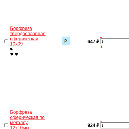
Борфреза
твердосплавная
-
сферическая
647 ₽
10х09
+
Борфреза
сферическая по
-
металлу
924 ₽
12х10мм