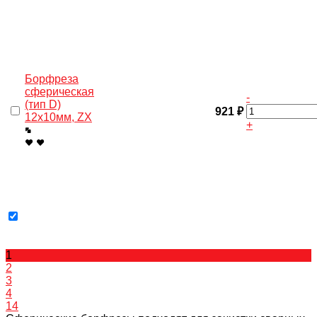
Борфреза
сферическая
-
(тип D)
921 ₽
12х10мм, ZX
+
1
2
3
4
14