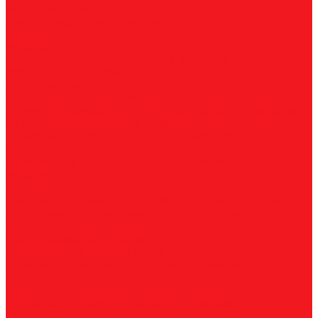
Магнитные станки
Прямошлифовальные машины
Зенковки
Борфрезы
А, цилиндрические
B, цилиндр с режущим торцом
С,
сфероцилиндрические
D, сферические
E, овальные
F, параболические
G, парабола с точечным
концом
H, пламевидные
J, конические 60
K, конические
90
L, сфероконические
M, конические
N, обратный конус
T, дисковые
R, радиусные
Наборы борфрез
Фрезы
По композиту и пластику
По дереву, МДФ, ДСП
По
металлу
Метчики
Спиральные
Прямые
HSS-PM из порошковой стали
Раскатники (бесстружечные)
Трубные
Шахматные
Гаечные
UNC/UNF
Комплектные
Воротки
Резцы (державки) токарные
Для наружного точения
Для внутреннего точения
Резьбовые
Канавочные
Отрезные
Принадлежности
Сверла
Корончатые
Корпусные
Твердосплавные
Спиральные
Ступенчатые
Двухсторонние
Центровочные
Диски пильные