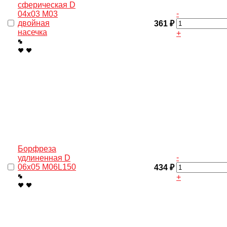
сферическая D
-
04х03 M03
двойная
361 ₽
насечка
+
Борфреза
-
удлиненная D
06х05 M06L150
434 ₽
+