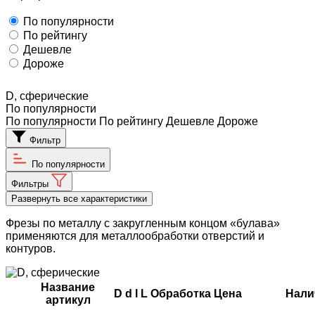
По популярности
По рейтингу
Дешевле
Дороже
D, сферические
По популярности
По популярности
По рейтингу
Дешевле
Дороже
Фильтр
По популярности
Фильтры
Развернуть все характеристики
Фрезы по металлу с закругленным концом «булава»
применяются для металлообработки отверстий и
контуров.
Название
D
d
l
L
Обработка
Цена
Нали
артикул