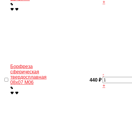
+
Борфреза
сферическая
-
твердосплавная
440 ₽
08х07 M06
+