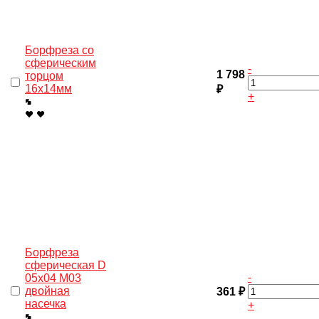
Борфреза со
сферическим
-
1 798
торцом
16х14мм
₽
+
Борфреза
сферическая D
-
05х04 M03
двойная
361 ₽
насечка
+