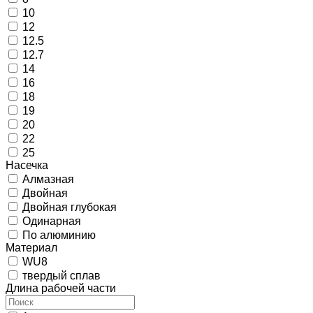
10
12
12.5
12.7
14
16
18
19
20
22
25
Насечка
Алмазная
Двойная
Двойная глубокая
Одинарная
По алюминию
Материал
WU8
твердый сплав
Длина рабочей части