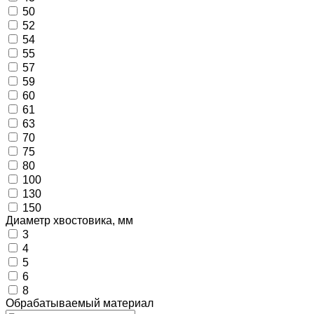
50
52
54
55
57
59
60
61
63
70
75
80
100
130
150
Диаметр хвостовика, мм
3
4
5
6
8
Обрабатываемый материал