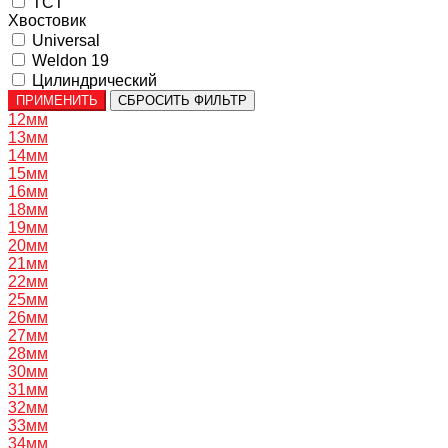
TCT
Хвостовик
Universal
Weldon 19
Цилиндрический
ПРИМЕНИТЬ
СБРОСИТЬ ФИЛЬТР
12мм
13мм
14мм
15мм
16мм
18мм
19мм
20мм
21мм
22мм
25мм
26мм
27мм
28мм
30мм
31мм
32мм
33мм
34мм