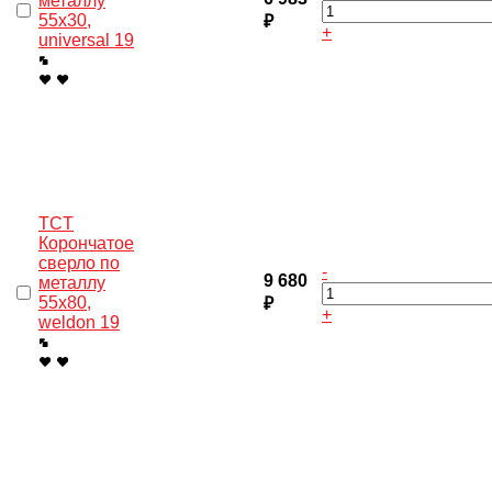
металлу
55x30,
₽
+
universal 19
TCT
Корончатое
сверло по
-
9 680
металлу
55x80,
₽
+
weldon 19