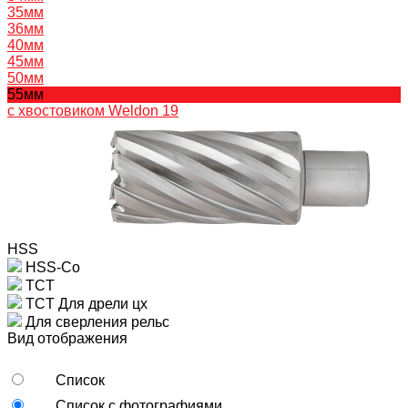
35мм
36мм
40мм
45мм
50мм
55мм
с хвостовиком Weldon 19
HSS
HSS-Co
TCT
TCT Для дрели цх
Для сверления рельс
Вид отображения
Список
Список с фотографиями