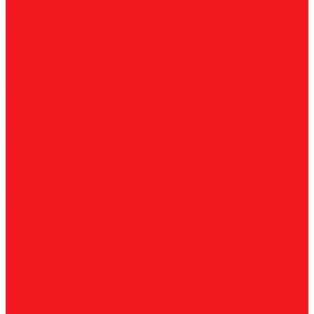
Универсальные
Коронки биметаллические
Крупные зубья
Мелкие зубья
Средние зубья
Адаптеры
Наборы
Плашки
Метрические
Трубные
Плашкодержатели
Пластины
Токарные
Фрезерные
Для корпусных сверл
Отрезные и
канавочные
Резьбовые
Станочная оснастка
Патроны
Цанги
Метчикодержатели
Держатели КМ
Штревели
Цанговые наборы
Переходники
Втулки
переходные
Гайки
Ключи
Трубки СОЖ
Штифты
центровочные
Фрезы по металлу
Концевые фрезы
Корпуса фрез
Обслуживание
Оплата и доставка
Гарантия и возврат
Инструкции и каталоги
Вопрос-ответ
О компании
О нас
Блог
Вакансии