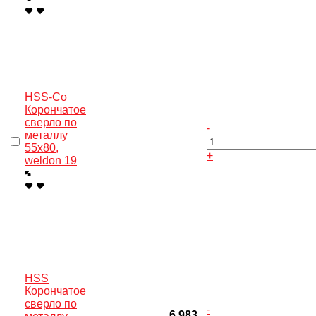
HSS-Co
Корончатое
сверло по
-
металлу
55x80,
+
weldon 19
HSS
Корончатое
сверло по
-
6 983