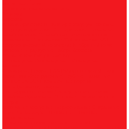
Магнитные станки
Прямошлифовальные машины
Зенковки
Борфрезы
А, цилиндрические
B, цилиндр с режущим торцом
С,
сфероцилиндрические
D, сферические
E, овальные
F,
параболические
G, парабола с точечным концом
H,
пламевидные
J, конические 60
K, конические 90
L,
сфероконические
M, конические
N, обратный конус
T,
дисковые
R, радиусные
Наборы борфрез
Фрезы по композиту и пластику
Двухзаходные
Однозаходные
Трёхзаходные
Метчики
Спиральные
Прямые
HSS-PM из порошковой стали
Раскатники (бесстружечные)
Трубные
Шахматные
Гаечные
UNC/UNF
Комплектные
Воротки
Резцы (державки) токарные
Для наружного точения
Для внутреннего точения
Резьбовые
Канавочные
Отрезные
Принадлежности
Сверла
Корончатые
Корпусные
Твердосплавные
Спиральные
Ступенчатые
Двухсторонние
Центровочные
Диски пильные
По высокоуглеродистой стали
По стали
По
нержавеющей стали
По алюминию
По сэндвич-панелям