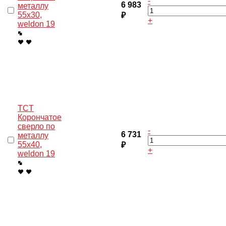
-
6 983
металлу
55x30,
₽
+
weldon 19
TCT
Корончатое
сверло по
-
6 731
металлу
55x40,
₽
+
weldon 19