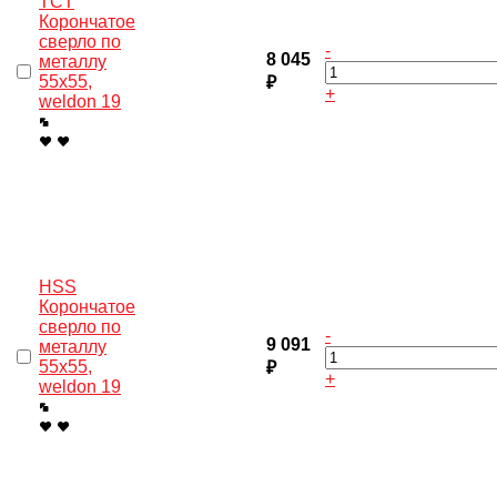
TCT
Корончатое
сверло по
-
8 045
металлу
55x55,
₽
+
weldon 19
HSS
Корончатое
сверло по
-
9 091
металлу
55x55,
₽
+
weldon 19