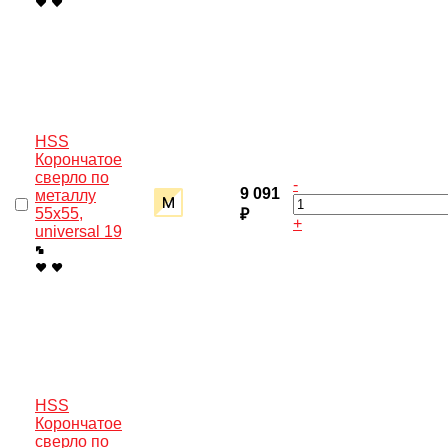
HSS
Корончатое
сверло по
-
9 091
металлу
55x55,
₽
+
universal 19
HSS
Корончатое
сверло по