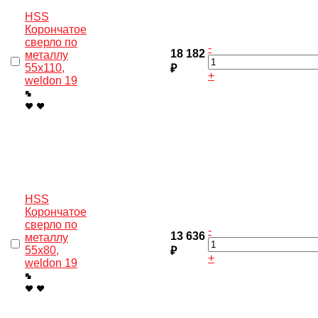
HSS
Корончатое
сверло по
-
18 182
металлу
55x110,
₽
+
weldon 19
HSS
Корончатое
сверло по
-
13 636
металлу
55x80,
₽
+
weldon 19