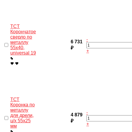
TCT
Корончатое
сверло по
-
6 731
металлу
55x40,
₽
+
universal 19
ТСТ
Коронка по
металлу
-
4 879
для дрели,
ц/х 55х25
₽
+
мм