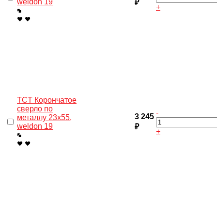
weldon 19
₽
+
TCT Корончатое
сверло по
-
3 245
металлу 23x55,
weldon 19
₽
+