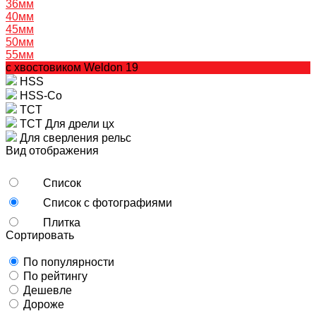
36мм
40мм
45мм
50мм
55мм
с хвостовиком Weldon 19
HSS
HSS-Co
TCT
TCT Для дрели цх
Для сверления рельс
Вид отображения
Список
Список с фотографиями
Плитка
Сортировать
По популярности
По рейтингу
Дешевле
Дороже