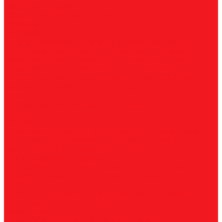
Магнитные станки
Прямошлифовальные машины
Зенковки
Борфрезы
А, цилиндрические
B, цилиндр с режущим торцом
С,
сфероцилиндрические
D, сферические
E, овальные
F,
параболические
G, парабола с точечным концом
H,
пламевидные
J, конические 60
K, конические 90
L,
сфероконические
M, конические
N, обратный конус
T,
дисковые
R, радиусные
Наборы борфрез
Фрезы
По композиту и пластику
По дереву, МДФ, ДСП
По
металлу
Метчики
Спиральные
Прямые
HSS-PM из порошковой стали
Раскатники (бесстружечные)
Трубные
Шахматные
Гаечные
UNC/UNF
Комплектные
Воротки
Резцы (державки) токарные
Для наружного точения
Для внутреннего точения
Резьбовые
Канавочные
Отрезные
Принадлежности
Сверла
Корончатые
Корпусные
Твердосплавные
Спиральные
Ступенчатые
Двухсторонние
Центровочные
Диски пильные
По высокоуглеродистой стали
По стали
По