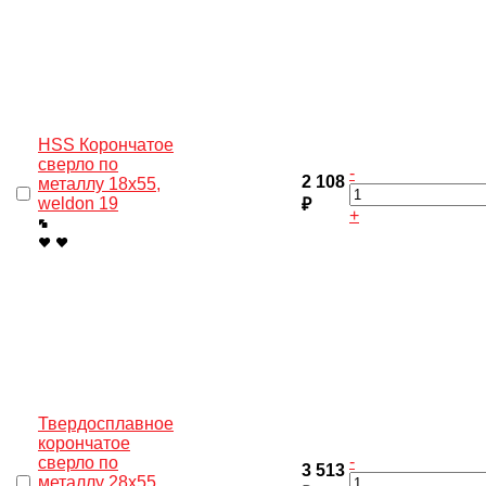
HSS Корончатое
сверло по
-
2 108
металлу 18x55,
weldon 19
₽
+
Твердосплавное
корончатое
-
сверло по
3 513
металлу 28x55,