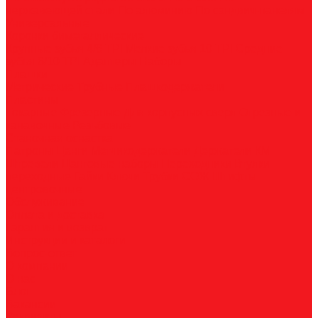
нержавеющей стали
По алюминию
По сэндвич-панелям
Универсальные
Коронки биметаллические
Крупные зубья 4/6 TPI
Мелкие зубья 10 TPI
Средние
зубья 6/10 TPI
Адаптеры
Наборы
Плашки
Метрические
Трубные
Плашкодержатели
Пластины
Токарные
Фрезерные
Для корпусных сверл
Отрезные и
канавочные
Резьбовые
Станочная оснастка
Патроны
Цанги
Метчикодержатели
Держатели КМ
Штревели
Цанговые наборы
Переходники
Втулки
переходные
Гайки
Ключи
Трубки СОЖ
Штифты
центровочные
Обслуживание
Оплата и доставка
Гарантия и возврат
Инструкции и каталоги
Вопрос-ответ
О компании
О нас
Блог
Вакансии
Реквизиты