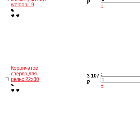
₽
weldon 19
+
Корончатое
-
сверло для
3 107
рельс 22x30
₽
+