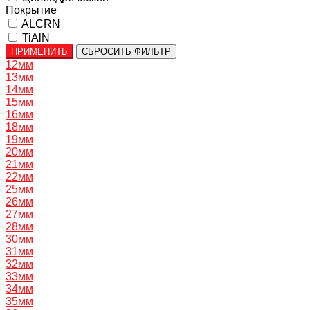
Покрытие
ALCRN
TiAlN
ПРИМЕНИТЬ
СБРОСИТЬ ФИЛЬТР
12мм
13мм
14мм
15мм
16мм
18мм
19мм
20мм
21мм
22мм
25мм
26мм
27мм
28мм
30мм
31мм
32мм
33мм
34мм
35мм