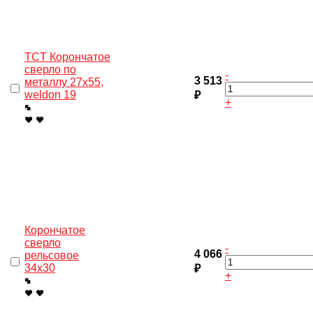
TCT Корончатое
сверло по
-
3 513
металлу 27x55,
weldon 19
₽
+
Корончатое
сверло
-
4 066
рельсовое
34x30
₽
+