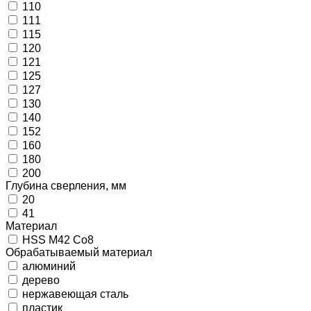
110
111
115
120
121
125
127
130
140
152
160
180
200
Глубина сверления, мм
20
41
Материал
HSS M42 Co8
Обрабатываемый материал
алюминий
дерево
нержавеющая сталь
пластик