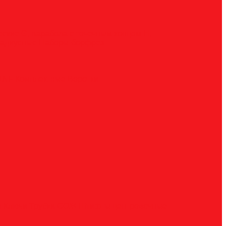
ческие
G, парабола с точечным концом
H,
радиусные
Наборы борфрез
UNF
Комплектные
Воротки
и
Ключи
Трубки СОЖ
Штифты центровочные