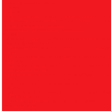
Прямошлифовальные машины
Зенковки
Борфрезы
А, цилиндрические
B, цилиндр с режущим торцом
С, сфер
пламевидные
J, конические 60
K, конические 90
L, сферок
Фрезы по композиту и пластику
Двухзаходные
Однозаходные
Трёхзаходные
Метчики
Спиральные
Прямые
HSS-PM из порошковой стали
Раска
Резцы (державки) токарные
Для наружного точения
Для внутреннего точения
Резьбо
Сверла
Корончатые
Корпусные
Твердосплавные
Спиральные
Сту
Диски пильные
По высокоуглеродистой стали
По стали
По нержавеющей 
Коронки биметаллические
Крупные зубья
Мелкие зубья
Средние зубья
Адаптеры
На
Плашки
Метрические
Трубные
Плашкодержатели
Пластины
Токарные
Фрезерные
Для корпусных сверл
Отрезные и к
Станочная оснастка
Патроны
Цанги
Метчикодержатели
Держатели КМ
Штреве
Фрезы по металлу
Концевые фрезы
Корпуса фрез