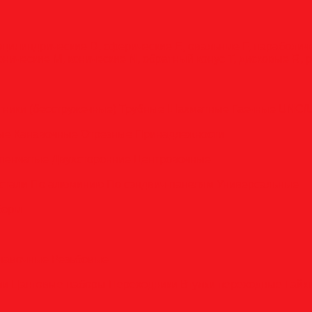
оцилиндрические
D, сферические
E, овальные
F, параболи
онические
M, конические
N, обратный конус
T, дисковые
R, 
тники (бесстружечные)
Трубные
Шахматные
Гаечные
UNC/
вые
Канавочные
Отрезные
Принадлежности
пенчатые
Двухсторонние
Центровочные
стали
По алюминию
По сэндвич-панелям
Универсальные
боры
анавочные
Резьбовые
ли
Цанговые наборы
Переходники
Втулки переходные
Гайк