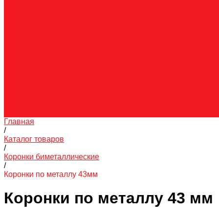
Обслуживание
Оплата и доставка
Гарантия и возврат
Инструкции и каталоги
Вопрос-ответ
О компании
О нас
Блог
Вакансии
Реквизиты
Контакты
Правовая информация
Скачать каталог
Главная
/
Каталог товаров
/
Коронки биметаллические
/
Коронки по металлу 43мм
Коронки по металлу 43 мм