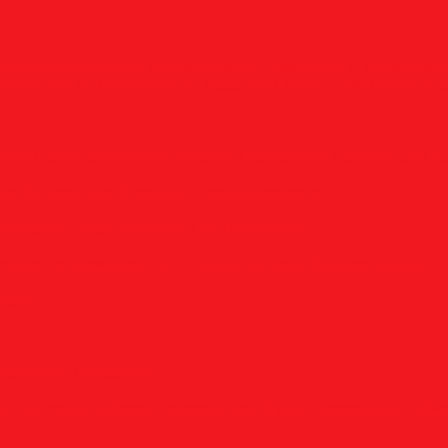
оцилиндрические
D, сферические
E, овальные
F, параболи
онические
M, конические
N, обратный конус
T, дисковые
R, 
тники (бесстружечные)
Трубные
Шахматные
Гаечные
UNC/
вые
Канавочные
Отрезные
Принадлежности
пенчатые
Двухсторонние
Центровочные
стали
По алюминию
По сэндвич-панелям
Универсальные
боры
анавочные
Резьбовые
ли
Цанговые наборы
Переходники
Втулки переходные
Гайк