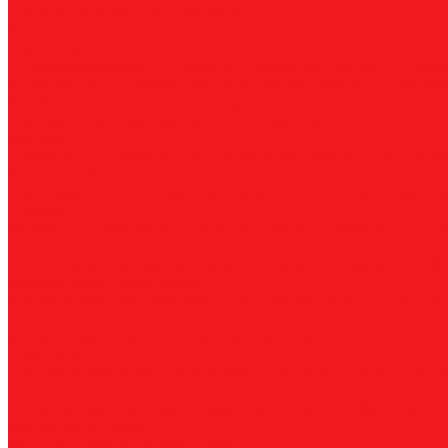
Прямошлифовальные машины
Зенковки
Борфрезы
А, цилиндрические
B, цилиндр с режущим торцом
С, сфер
пламевидные
J, конические 60
K, конические 90
L, сферок
Фрезы по композиту и пластику
Двухзаходные
Однозаходные
Трёхзаходные
Метчики
Спиральные
Прямые
HSS-PM из порошковой стали
Раска
Резцы (державки) токарные
Для наружного точения
Для внутреннего точения
Резьбо
Сверла
Корончатые
Корпусные
Твердосплавные
Спиральные
Сту
Диски пильные
По высокоуглеродистой стали
По стали
По нержавеющей 
Коронки биметаллические
Крупные зубья
Мелкие зубья
Средние зубья
Адаптеры
На
Плашки
Метрические
Трубные
Плашкодержатели
Пластины
Токарные
Фрезерные
Для корпусных сверл
Отрезные и к
Станочная оснастка
Патроны
Цанги
Метчикодержатели
Держатели КМ
Штреве
Фрезы по металлу
Концевые фрезы
Корпуса фрез