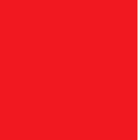
ческие
G, парабола с точечным концом
H,
радиусные
Наборы борфрез
UNF
Комплектные
Воротки
и
Ключи
Трубки СОЖ
Штифты центровочные