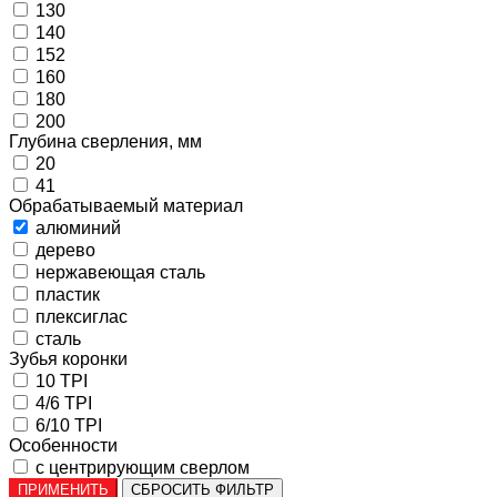
130
140
152
160
180
200
Глубина сверления, мм
20
41
Обрабатываемый материал
алюминий
дерево
нержавеющая сталь
пластик
плексиглас
сталь
Зубья коронки
10 TPI
4/6 TPI
6/10 TPI
Особенности
с центрирующим сверлом
ПРИМЕНИТЬ
СБРОСИТЬ ФИЛЬТР