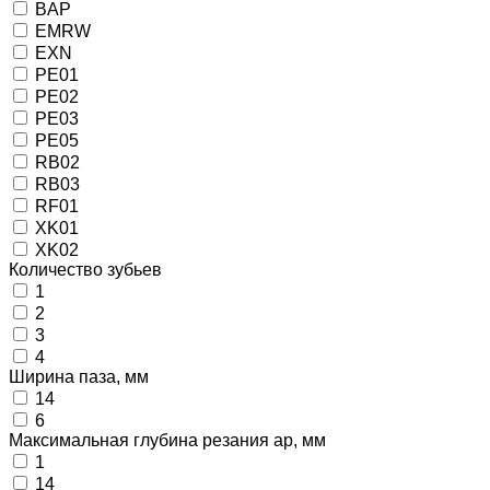
BAP
EMRW
EXN
PE01
PE02
PE03
PE05
RB02
RB03
RF01
XK01
XK02
Количество зубьев
1
2
3
4
Ширина паза, мм
14
6
Максимальная глубина резания ap, мм
1
14