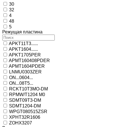
30
32
4
48
5
Режущая пластина
APKT11T3......
APKT1604......
APKT1705PER
APMT160408PDER
APMT1604PDER
LNMU0303ZER
ON...0604...
ON...08T5...
RCKT10T3MO-DM
RPMW/T1204 M0
SDMT09T3-DM
SDMT1204-DM
WPGT080515ZSR
XPHT32R1606
ZOHX3207