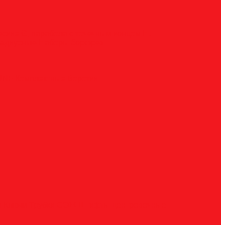
ческие
G, парабола с точечным концом
H,
радиусные
Наборы борфрез
UNF
Комплектные
Воротки
и
Ключи
Трубки СОЖ
Штифты центровочные