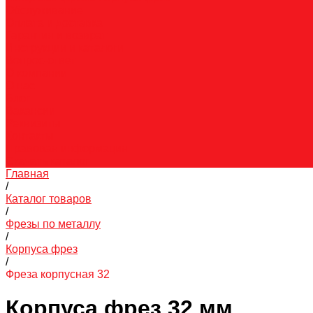
Обслуживание
Оплата и доставка
Гарантия и возврат
Инструкции и каталоги
Вопрос-ответ
О компании
О нас
Блог
Вакансии
Реквизиты
Контакты
Правовая информация
Скачать каталог
Главная
/
Каталог товаров
/
Фрезы по металлу
/
Корпуса фрез
/
Фреза корпусная 32
Корпуса фрез 32 мм