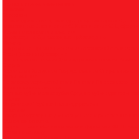
Прямошлифовальные машины
Зенковки
Борфрезы
А, цилиндрические
B, цилиндр с режущим торцом
С, сфер
пламевидные
J, конические 60
K, конические 90
L, сферок
Фрезы по композиту и пластику
Двухзаходные
Однозаходные
Трёхзаходные
Метчики
Спиральные
Прямые
HSS-PM из порошковой стали
Раска
Резцы (державки) токарные
Для наружного точения
Для внутреннего точения
Резьбо
Сверла
Корончатые
Корпусные
Твердосплавные
Спиральные
Сту
Диски пильные
По высокоуглеродистой стали
По стали
По нержавеющей 
Коронки биметаллические
Крупные зубья
Мелкие зубья
Средние зубья
Адаптеры
На
Плашки
Метрические
Трубные
Плашкодержатели
Пластины
Токарные
Фрезерные
Для корпусных сверл
Отрезные и к
Станочная оснастка
Патроны
Цанги
Метчикодержатели
Держатели КМ
Штреве
Фрезы по металлу
Концевые фрезы
Корпуса фрез