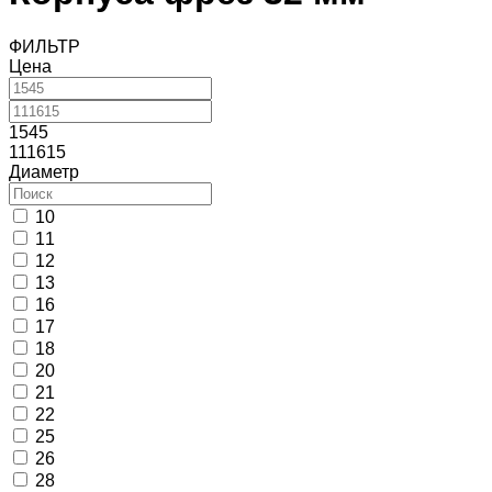
ФИЛЬТР
Цена
1545
111615
Диаметр
10
11
12
13
16
17
18
20
21
22
25
26
28