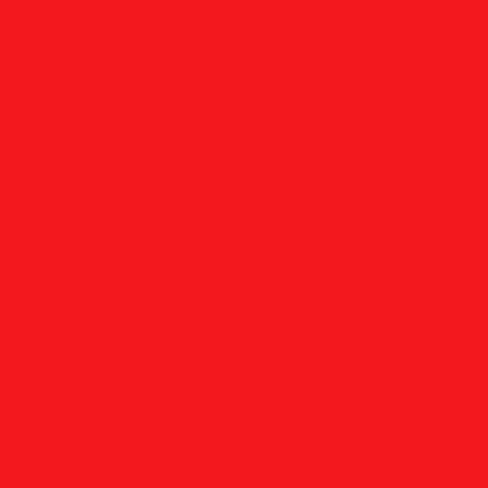
оцилиндрические
D, сферические
E, овальные
F, параболи
онические
M, конические
N, обратный конус
T, дисковые
R, 
тники (бесстружечные)
Трубные
Шахматные
Гаечные
UNC/
вые
Канавочные
Отрезные
Принадлежности
пенчатые
Двухсторонние
Центровочные
стали
По алюминию
По сэндвич-панелям
Универсальные
боры
анавочные
Резьбовые
ли
Цанговые наборы
Переходники
Втулки переходные
Гайк