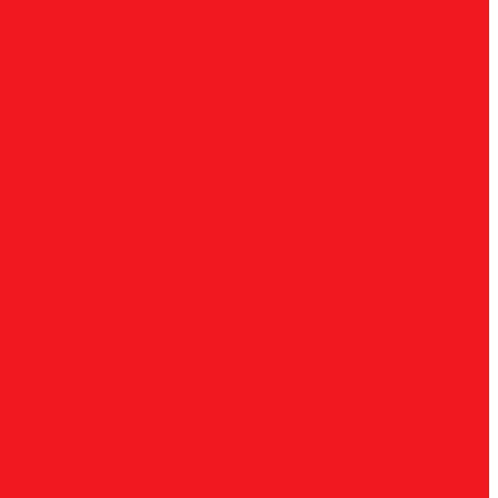
ческие
G, парабола с точечным концом
H,
радиусные
Наборы борфрез
UNF
Комплектные
Воротки
и
Ключи
Трубки СОЖ
Штифты центровочные