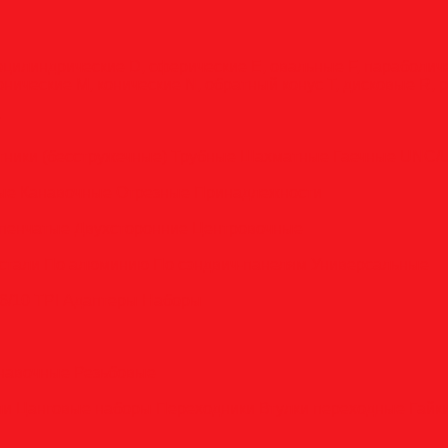
оцилиндрические
D, сферические
E, овальные
F, параболи
онические
M, конические
N, обратный конус
T, дисковые
R, 
у
тники (бесстружечные)
Трубные
Шахматные
Гаечные
UNC/
вые
Канавочные
Отрезные
Принадлежности
пенчатые
Двухсторонние
Центровочные
стали
По алюминию
По сэндвич-панелям
Универсальные
6/10 TPI
Адаптеры
Наборы
анавочные
Резьбовые
ли
Цанговые наборы
Переходники
Втулки переходные
Гайк