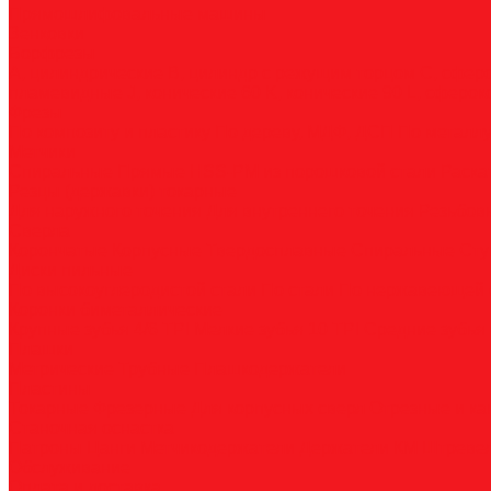
Прямошлифовальные машины
Зенковки
Борфрезы
А, цилиндрические
B, цилиндр с режущим торцом
С, сфер
пламевидные
J, конические 60
K, конические 90
L, сферок
Фрезы
По композиту и пластику
По дереву, МДФ, ДСП
По металл
Метчики
Спиральные
Прямые
HSS-PM из порошковой стали
Раска
Резцы (державки) токарные
Для наружного точения
Для внутреннего точения
Резьбо
Сверла
Корончатые
Корпусные
Твердосплавные
Спиральные
Сту
Диски пильные
По высокоуглеродистой стали
По стали
По нержавеющей 
Коронки биметаллические
Крупные зубья 4/6 TPI
Мелкие зубья 10 TPI
Средние зубья 
Плашки
Метрические
Трубные
Плашкодержатели
Пластины
Токарные
Фрезерные
Для корпусных сверл
Отрезные и к
Станочная оснастка
Патроны
Цанги
Метчикодержатели
Держатели КМ
Штреве
Обслуживание
Оплата и доставка