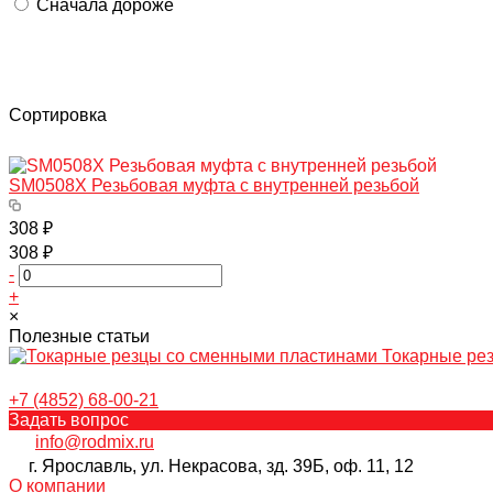
Сначала дороже
Сортировка
SM0508X Резьбовая муфта с внутренней резьбой
308 ₽
308 ₽
-
+
×
Полезные статьи
Токарные ре
+7 (4852) 68-00-21
Задать вопрос
info@rodmix.ru
г. Ярославль, ул. Некрасова, зд. 39Б, оф. 11, 12
О компании