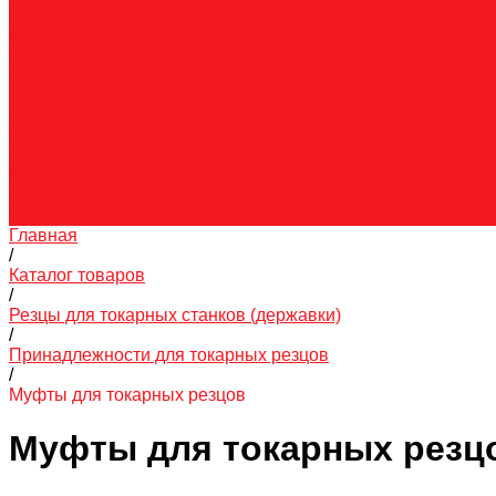
Гарантия и возврат
Инструкции и каталоги
Вопрос-ответ
О компании
О нас
Блог
Вакансии
Реквизиты
Контакты
Правовая информация
Скачать каталог
Главная
/
Каталог товаров
/
Резцы для токарных станков (державки)
/
Принадлежности для токарных резцов
/
Муфты для токарных резцов
Муфты для токарных резц