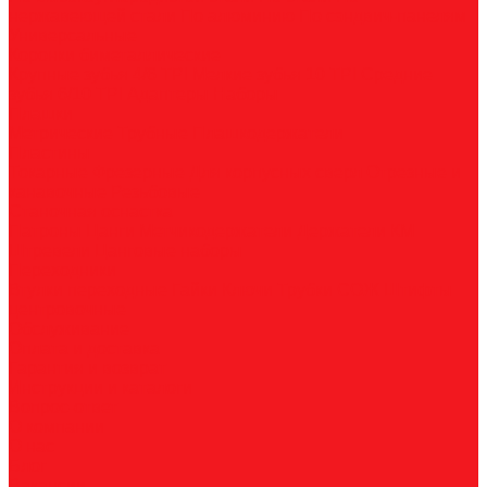
нержавеющей стали
По алюминию
По сэндвич-панелям
Универсальные
Коронки биметаллические
Крупные зубья 4/6 TPI
Мелкие зубья 10 TPI
Средние
зубья 6/10 TPI
Адаптеры
Наборы
Плашки
Метрические
Трубные
Плашкодержатели
Пластины
Токарные
Фрезерные
Для корпусных сверл
Отрезные и
канавочные
Резьбовые
Станочная оснастка
Патроны
Цанги
Метчикодержатели
Держатели КМ
Штревели
Цанговые наборы
Переходники
Втулки переходные
Гайки
Ключи
Трубки СОЖ
Штифты
центровочные
Обслуживание
Оплата и доставка
Гарантия и возврат
Инструкции и каталоги
Вопрос-ответ
О компании
О нас
Блог
Вакансии