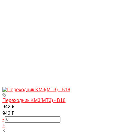
Переходник KM3(МТ3) - B18
942 ₽
942 ₽
-
+
×