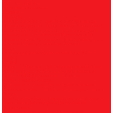
Магнитные станки
Прямошлифовальные машины
Зенковки
Борфрезы
А, цилиндрические
B, цилиндр с режущим торцом
С,
сфероцилиндрические
D, сферические
E, овальные
F,
параболические
G, парабола с точечным концом
H,
пламевидные
J, конические 60
K, конические 90
L,
сфероконические
M, конические
N, обратный конус
T,
дисковые
R, радиусные
Наборы борфрез
Фрезы
По композиту и пластику
По дереву, МДФ, ДСП
По
металлу
Метчики
Спиральные
Прямые
HSS-PM из порошковой стали
Раскатники (бесстружечные)
Трубные
Шахматные
Гаечные
UNC/UNF
Комплектные
Воротки
Резцы (державки) токарные
Для наружного точения
Для внутреннего точения
Резьбовые
Канавочные
Отрезные
Принадлежности
Сверла
Корончатые
Корпусные
Твердосплавные
Спиральные
Ступенчатые
Двухсторонние
Центровочные
Диски пильные
По высокоуглеродистой стали
По стали
По