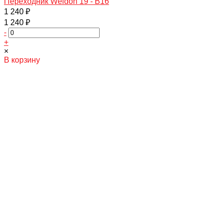
Переходник Weldon 19 - B16
1 240 ₽
1 240 ₽
-
+
×
В корзину