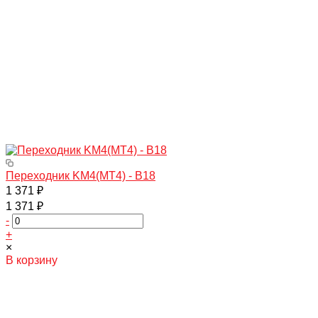
Переходник KM4(МТ4) - В18
1 371 ₽
1 371 ₽
-
+
×
В корзину