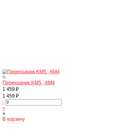
Переходник KM5 - КМ4
1 459 ₽
1 459 ₽
-
+
×
В корзину