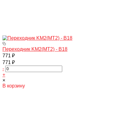
Переходник KM2(МТ2) - B18
771 ₽
771 ₽
-
+
×
В корзину