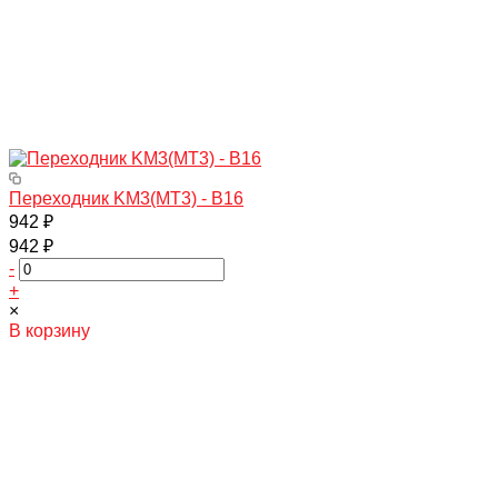
Переходник KM3(МТ3) - B16
942 ₽
942 ₽
-
+
×
В корзину