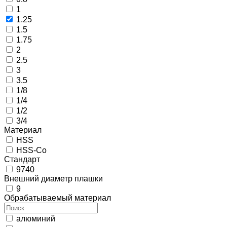
1
1.25
1.5
1.75
2
2.5
3
3.5
1/8
1/4
1/2
3/4
Материал
HSS
HSS-Co
Стандарт
9740
Внешний диаметр плашки
9
Обрабатываемый материал
алюминий