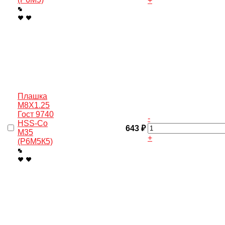
+
Плашка
M8X1.25
Гост 9740
-
HSS-Co
643 ₽
M35
+
(Р6М5К5)