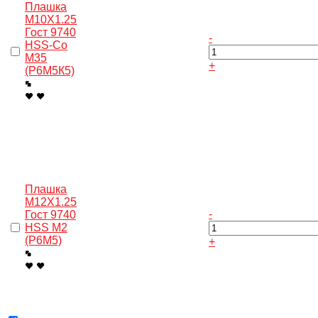
Плашка
M10X1.25
Гост 9740
-
HSS-Co
M35
+
(Р6М5К5)
Плашка
M12X1.25
-
Гост 9740
HSS M2
(Р6М5)
+