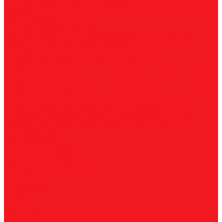
нержавеющей стали
По алюминию
По сэндвич-панелям
Универсальные
Коронки биметаллические
Крупные зубья 4/6 TPI
Мелкие зубья 10 TPI
Средние
зубья 6/10 TPI
Адаптеры
Наборы
Плашки
Метрические
Трубные
Плашкодержатели
Пластины
Токарные
Фрезерные
Для корпусных сверл
Отрезные и
канавочные
Резьбовые
Станочная оснастка
Патроны
Цанги
Метчикодержатели
Держатели КМ
Штревели
Цанговые наборы
Переходники
Втулки
переходные
Гайки
Ключи
Трубки СОЖ
Штифты
центровочные
Обслуживание
Оплата и доставка
Гарантия и возврат
Инструкции и каталоги
Вопрос-ответ
О компании
О нас
Блог
Вакансии
Реквизиты