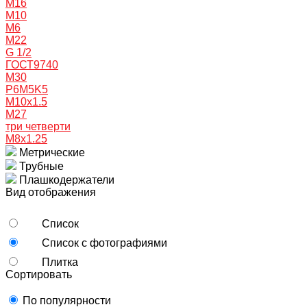
M16
M10
M6
M22
G 1/2
ГОСТ9740
M30
P6M5K5
М10х1.5
М27
три четверти
М8х1.25
Метрические
Трубные
Плашкодержатели
Вид отображения
Список
Список с фотографиями
Плитка
Сортировать
По популярности