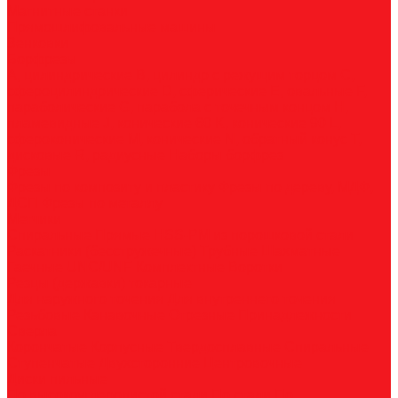
Магнитные станки
Прямошлифовальные машины
Зенковки
Борфрезы
А, цилиндрические
B, цилиндр с режущим торцом
С,
сфероцилиндрические
D, сферические
E, овальные
F,
параболические
G, парабола с точечным концом
H,
пламевидные
J, конические 60
K, конические 90
L,
сфероконические
M, конические
N, обратный конус
T,
дисковые
R, радиусные
Наборы борфрез
Фрезы
Фрезы по композиту и пластику
Фрезы по дереву, МДФ,
ДСП
Фрезы по металлу
Метчики
Спиральные
Прямые
HSS-PM из порошковой стали
Раскатники (бесстружечные)
Трубные
Шахматные
Гаечные
UNC/UNF
Комплектные
Воротки
Резцы (державки) токарные
Для наружного точения
Для внутреннего точения
Резьбовые
Канавочные
Отрезные
Принадлежности
Сверла
Корончатые
Корпусные
Твердосплавные
Спиральные
Ступенчатые
Двухсторонние
Центровочные
Диски пильные
По высокоуглеродистой стали
По стали
По