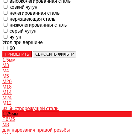
высоколегированная сталь
ковкий чугун
нелегированная сталь
нержавеющая сталь
низколегированная сталь
серый чугун
чугун
Угол при вершине
60
ПРИМЕНИТЬ
СБРОСИТЬ ФИЛЬТР
1.5мм
M3
M4
M5
M20
M18
M14
M24
M12
из быстрорежущей стали
1.25мм
P6M5
M8
для нарезания правой резьбы