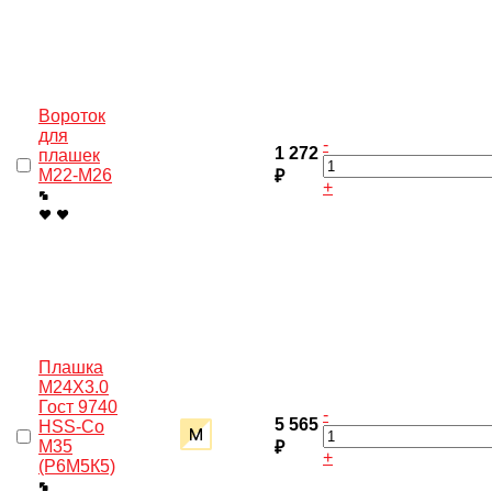
Вороток
для
-
1 272
плашек
М22-М26
₽
+
Плашка
M24X3.0
Гост 9740
-
5 565
HSS-Co
M35
₽
+
(Р6М5К5)