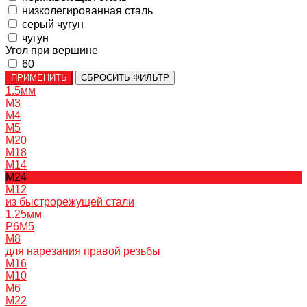
низколегированная сталь
серый чугун
чугун
Угол при вершине
60
ПРИМЕНИТЬ
СБРОСИТЬ ФИЛЬТР
1.5мм
M3
M4
M5
M20
M18
M14
M24
M12
из быстрорежущей стали
1.25мм
P6M5
M8
для нарезания правой резьбы
M16
M10
M6
M22