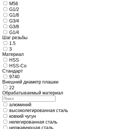
M56
G1/2
G1/8
G3/4
G3/8
G1/4
Шаг резьбы
1.5
3
Материал
HSS
HSS-Co
Стандарт
9740
Внешний диаметр плашки
22
Обрабатываемый материал
алюминий
высоколегированная сталь
ковкий чугун
нелегированная сталь
нержавеющая сталь