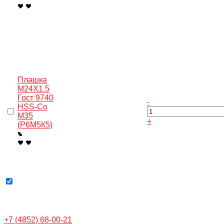
Плашка
M24X1.5
Гост 9740
-
HSS-Co
M35
+
(Р6М5К5)
+7 (4852) 68-00-21