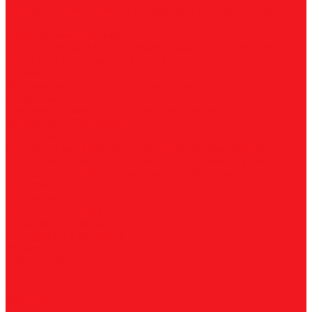
нержавеющей стали
По алюминию
По сэндвич-панелям
Универсальные
Коронки биметаллические
Крупные зубья 4/6 TPI
Мелкие зубья 10 TPI
Средние
зубья 6/10 TPI
Адаптеры
Наборы
Плашки
Метрические
Трубные
Плашкодержатели
Пластины
Токарные
Фрезерные
Для корпусных сверл
Отрезные и
канавочные
Резьбовые
Станочная оснастка
Патроны
Цанги
Метчикодержатели
Держатели КМ
Штревели
Цанговые наборы
Переходники
Втулки
переходные
Гайки
Ключи
Трубки СОЖ
Штифты
центровочные
Обслуживание
Оплата и доставка
Гарантия и возврат
Инструкции и каталоги
Вопрос-ответ
О компании
О нас
Блог
Вакансии
Реквизиты