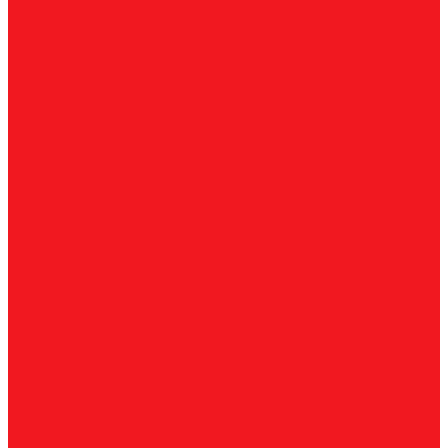
Магнитные станки
Прямошлифовальные машины
Зенковки
Борфрезы
А, цилиндрические
B, цилиндр с режущим торцом
С,
сфероцилиндрические
D, сферические
E, овальные
F,
параболические
G, парабола с точечным концом
H,
пламевидные
J, конические 60
K, конические 90
L,
сфероконические
M, конические
N, обратный конус
T,
дисковые
R, радиусные
Наборы борфрез
Фрезы
По композиту и пластику
По дереву, МДФ, ДСП
По
металлу
Метчики
Спиральные
Прямые
HSS-PM из порошковой стали
Раскатники (бесстружечные)
Трубные
Шахматные
Гаечные
UNC/UNF
Комплектные
Воротки
Резцы (державки) токарные
Для наружного точения
Для внутреннего точения
Резьбовые
Канавочные
Отрезные
Принадлежности
Сверла
Корончатые
Корпусные
Твердосплавные
Спиральные
Ступенчатые
Двухсторонние
Центровочные
Диски пильные
По высокоуглеродистой стали
По стали
По