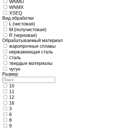
WNMU
WNMX
XSEQ
Вид обработки
L (чистовая)
M (получистовая)
R (черновая)
Обрабатываемый материал
жаропрочные сплавы
нержавеющая сталь
сталь
твердые материалы
чугун
Размер
10
11
12
16
3
6
8
9