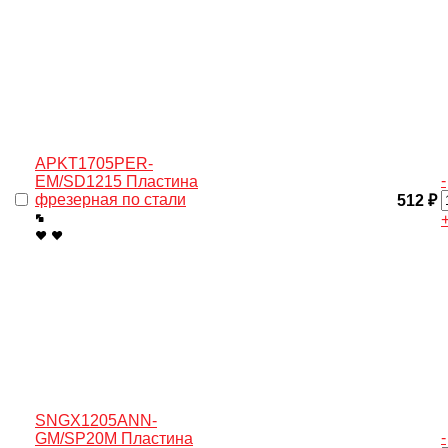
APKT1705PER-
-
EM/SD1215 Пластина
фрезерная по стали
512 ₽
SNGX1205ANN-
-
GM/SP20M Пластина