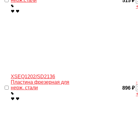
нерж.стали
515 ₽
XSEQ1202/SD2136
-
Пластина фрезерная для
нерж. cтали
896 ₽