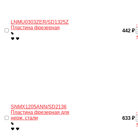
LNMU0303ZER/SD1325Z
-
Пластина фрезерная
442 ₽
SNMX1205ANN/SD2136
-
Пластина фрезерная для
нерж. cтали
633 ₽