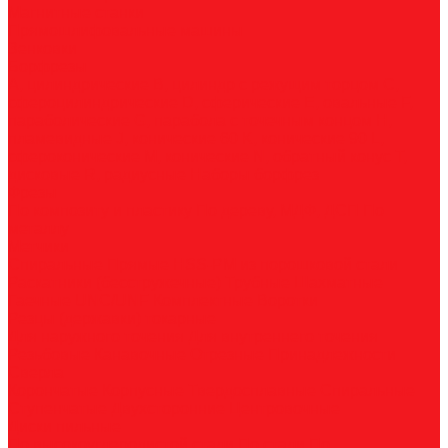
Магнитные станки
Прямошлифовальные машины
Зенковки
Борфрезы
А, цилиндрические
B, цилиндр с режущим торцом
С,
сфероцилиндрические
D, сферические
E, овальные
F,
параболические
G, парабола с точечным концом
H,
пламевидные
J, конические 60
K, конические 90
L,
сфероконические
M, конические
N, обратный конус
T,
дисковые
R, радиусные
Наборы борфрез
Фрезы
По композиту и пластику
По дереву, МДФ, ДСП
По
металлу
Метчики
Спиральные
Прямые
HSS-PM из порошковой стали
Раскатники (бесстружечные)
Трубные
Шахматные
Гаечные
UNC/UNF
Комплектные
Воротки
Резцы (державки) токарные
Для наружного точения
Для внутреннего точения
Резьбовые
Канавочные
Отрезные
Принадлежности
Сверла
Корончатые
Корпусные
Твердосплавные
Спиральные
Ступенчатые
Двухсторонние
Центровочные
Диски пильные
По высокоуглеродистой стали
По стали
По