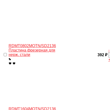
RDMT0802MOTN/SD2136
-
Пластина фрезерная для
нерж. cтали
392 ₽
RDMT1604MOTN/SD2136