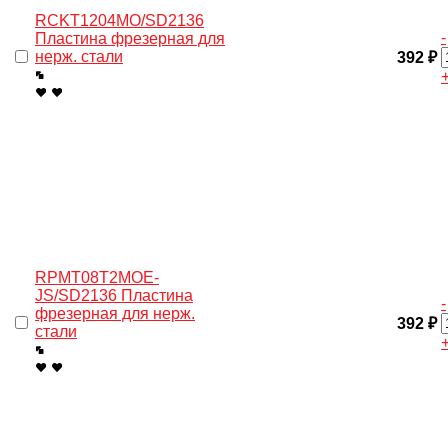
RCKT1204MO/SD2136
-
Пластина фрезерная для
нерж. cтали
392 ₽
RPMT08T2MOE-
JS/SD2136 Пластина
-
фрезерная для нерж.
392 ₽
cтали