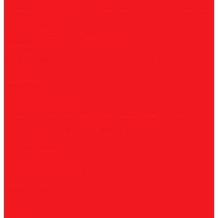
нержавеющей стали
По алюминию
По сэндвич-панелям
Универсальные
Коронки биметаллические
Крупные зубья 4/6 TPI
Мелкие зубья 10 TPI
Средние
зубья 6/10 TPI
Адаптеры
Наборы
Плашки
Метрические
Трубные
Плашкодержатели
Пластины
Токарные
Фрезерные
Для корпусных сверл
Отрезные и канавочные
Резьбовые
Станочная оснастка
Патроны
Цанги
Метчикодержатели
Держатели КМ
Штревели
Цанговые наборы
Переходники
Втулки
переходные
Гайки
Ключи
Трубки СОЖ
Штифты
центровочные
Обслуживание
Оплата и доставка
Гарантия и возврат
Инструкции и каталоги
Вопрос-ответ
О компании
О нас
Блог
Вакансии