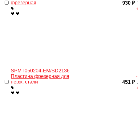
фрезерная
930 ₽
SPMT050204-EM/SD2136
-
Пластина фрезерная для
нерж. стали
451 ₽