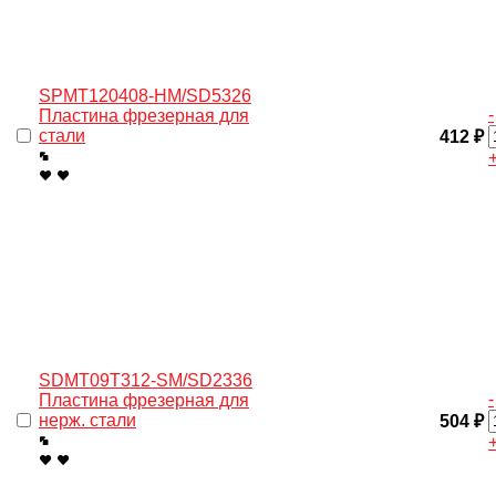
SPMT120408-HM/SD5326
-
Пластина фрезерная для
стали
412 ₽
SDMT09T312-SM/SD2336
-
Пластина фрезерная для
нерж. cтали
504 ₽