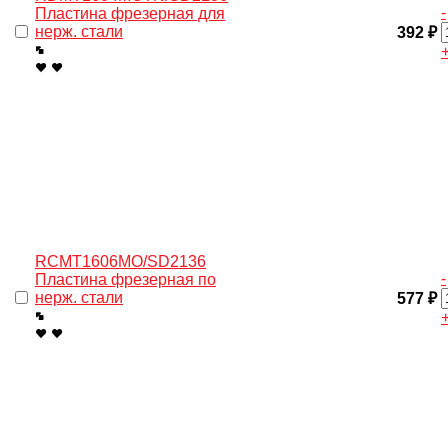
-
Пластина фрезерная для
нерж. cтали
392 ₽
RCMT1606MO/SD2136
-
Пластина фрезерная по
нерж. стали
577 ₽