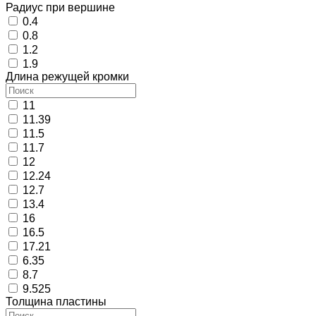
Радиус при вершине
0.4
0.8
1.2
1.9
Длина режущей кромки
11
11.39
11.5
11.7
12
12.24
12.7
13.4
16
16.5
17.21
6.35
8.7
9.525
Толщина пластины