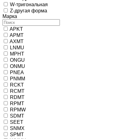
W-тригональная
Z-другая форма
Марка
APKT
APMT
AXMT
LNMU
MPHT
ONGU
ONMU
PNEA
PNMM
RCKT
RCMT
RDMT
RPMT
RPMW
SDMT
SEET
SNMX
SPMT