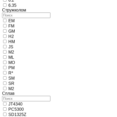
6.2
6.35
Стружколом
EM
FM
GM
H2
HM
JS
M2
ML
MO
PM
R*
SM
SR
М2
Сплав
JT4340
PC5300
SD1325Z