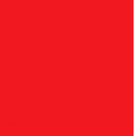
ческие
G, парабола с точечным концом
H,
радиусные
Наборы борфрез
UNF
Комплектные
Воротки
и
Ключи
Трубки СОЖ
Штифты центровочные