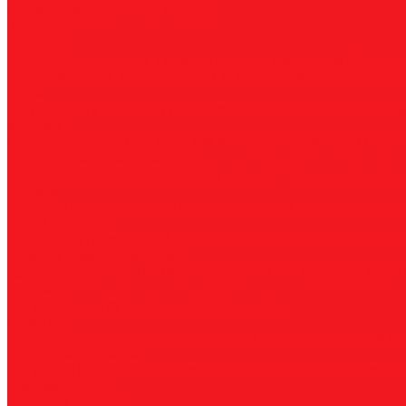
Прямошлифовальные машины
Зенковки
Борфрезы
А, цилиндрические
B, цилиндр с режущим торцом
С, сфер
пламевидные
J, конические 60
K, конические 90
L, сферок
Фрезы
По композиту и пластику
По дереву, МДФ, ДСП
По металл
Метчики
Спиральные
Прямые
HSS-PM из порошковой стали
Раска
Резцы (державки) токарные
Для наружного точения
Для внутреннего точения
Резьбо
Сверла
Корончатые
Корпусные
Твердосплавные
Спиральные
Сту
Диски пильные
По высокоуглеродистой стали
По стали
По нержавеющей 
Коронки биметаллические
Крупные зубья 4/6 TPI
Мелкие зубья 10 TPI
Средние зубья 
Плашки
Метрические
Трубные
Плашкодержатели
Пластины
Токарные
Фрезерные
Для корпусных сверл
Отрезные и к
Станочная оснастка
Патроны
Цанги
Метчикодержатели
Держатели КМ
Штреве
Обслуживание
Оплата и доставка