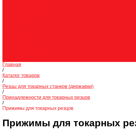
Гарантия и возврат
Инструкции и каталоги
Вопрос-ответ
О компании
О нас
Блог
Вакансии
Реквизиты
Контакты
Правовая информация
Скачать каталог
Главная
/
Каталог товаров
/
Резцы для токарных станков (державки)
/
Принадлежности для токарных резцов
/
Прижимы для токарных резцов
Прижимы для токарных ре