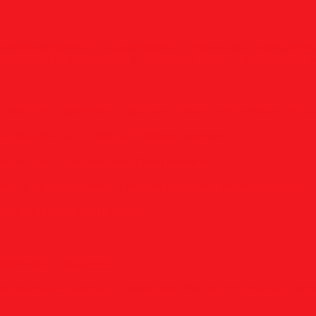
оцилиндрические
D, сферические
E, овальные
F, параболи
онические
M, конические
N, обратный конус
T, дисковые
R, 
у
тники (бесстружечные)
Трубные
Шахматные
Гаечные
UNC/
вые
Канавочные
Отрезные
Принадлежности
пенчатые
Двухсторонние
Центровочные
стали
По алюминию
По сэндвич-панелям
Универсальные
6/10 TPI
Адаптеры
Наборы
анавочные
Резьбовые
ли
Цанговые наборы
Переходники
Втулки переходные
Гайк