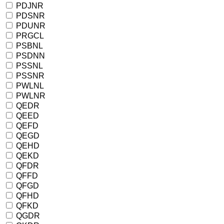
PDJNR
PDSNR
PDUNR
PRGCL
PSBNL
PSDNN
PSSNL
PSSNR
PWLNL
PWLNR
QEDR
QEED
QEFD
QEGD
QEHD
QEKD
QFDR
QFFD
QFGD
QFHD
QFKD
QGDR