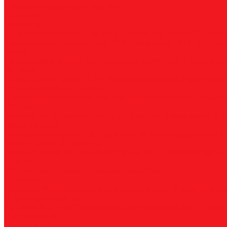
Прямошлифовальные машины
Зенковки
Борфрезы
А, цилиндрические
B, цилиндр с режущим торцом
С, сфер
пламевидные
J, конические 60
K, конические 90
L, сферок
Фрезы
По композиту и пластику
По дереву, МДФ, ДСП
По металл
Метчики
Спиральные
Прямые
HSS-PM из порошковой стали
Раска
Резцы (державки) токарные
Для наружного точения
Для внутреннего точения
Резьбо
Сверла
Корончатые
Корпусные
Твердосплавные
Спиральные
Сту
Диски пильные
По высокоуглеродистой стали
По стали
По нержавеющей 
Коронки биметаллические
Крупные зубья 4/6 TPI
Мелкие зубья 10 TPI
Средние зубья 
Плашки
Метрические
Трубные
Плашкодержатели
Пластины
Токарные
Фрезерные
Для корпусных сверл
Отрезные и к
Станочная оснастка
Патроны
Цанги
Метчикодержатели
Держатели КМ
Штреве
Обслуживание
Оплата и доставка