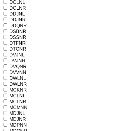
DCLNL
DCLNR
DDJNL
DDJNR
DDQNR
DSBNR
DSSNR
DTFNR
DTGNR
DVJNL
DVJNR
DVQNR
DVVNN
DWLNL
DWLNR
MCKNR
MCLNL
MCLNR
MCMNN
MDJNL
MDJNR
MDPNN
MDQNR