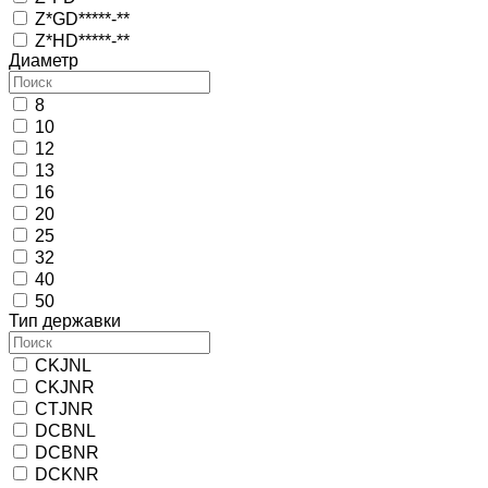
Z*GD*****-**
Z*HD*****-**
Диаметр
8
10
12
13
16
20
25
32
40
50
Тип державки
CKJNL
CKJNR
CTJNR
DCBNL
DCBNR
DCKNR