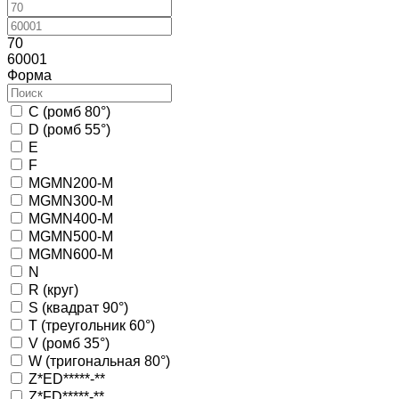
70
60001
Форма
C (ромб 80°)
D (ромб 55°)
E
F
MGMN200-М
MGMN300-М
MGMN400-М
MGMN500-М
MGMN600-М
N
R (круг)
S (квадрат 90°)
T (треугольник 60°)
V (ромб 35°)
W (тригональная 80°)
Z*ED*****-**
Z*FD*****-**