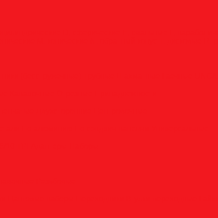
оцилиндрические
D, сферические
E, овальные
F, параболи
онические
M, конические
N, обратный конус
T, дисковые
R, 
у
тники (бесстружечные)
Трубные
Шахматные
Гаечные
UNC/
вые
Канавочные
Отрезные
Принадлежности
пенчатые
Двухсторонние
Центровочные
стали
По алюминию
По сэндвич-панелям
Универсальные
6/10 TPI
Адаптеры
Наборы
анавочные
Резьбовые
ли
Цанговые наборы
Переходники
Втулки переходные
Гайк