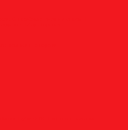
ческие
G, парабола с точечным концом
H,
радиусные
Наборы борфрез
UNF
Комплектные
Воротки
и
Ключи
Трубки СОЖ
Штифты центровочные