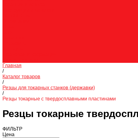
Гарантия и возврат
Инструкции и каталоги
Вопрос-ответ
О компании
О нас
Блог
Вакансии
Реквизиты
Контакты
Правовая информация
Скачать каталог
Главная
/
Каталог товаров
/
Резцы для токарных станков (державки)
/
Резцы токарные с твердосплавными пластинами
Резцы токарные твердосп
ФИЛЬТР
Цена