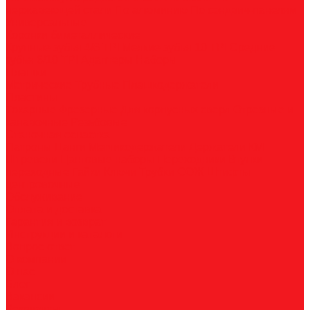
нержавеющей стали
По алюминию
По сэндвич-панелям
Универсальные
Коронки биметаллические
Крупные зубья 4/6 TPI
Мелкие зубья 10 TPI
Средние
зубья 6/10 TPI
Адаптеры
Наборы
Плашки
Метрические
Трубные
Плашкодержатели
Пластины
Токарные
Фрезерные
Для корпусных сверл
Отрезные и
канавочные
Резьбовые
Станочная оснастка
Патроны
Цанги
Метчикодержатели
Держатели КМ
Штревели
Цанговые наборы
Переходники
Втулки
переходные
Гайки
Ключи
Трубки СОЖ
Штифты
центровочные
Обслуживание
Оплата и доставка
Гарантия и возврат
Инструкции и каталоги
Вопрос-ответ
О компании
О нас
Блог
Вакансии
Реквизиты