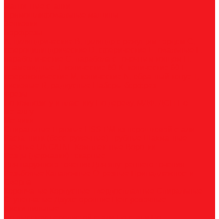
Магнитные станки
Прямошлифовальные машины
Зенковки
Борфрезы
А, цилиндрические
B, цилиндр с режущим торцом
С,
сфероцилиндрические
D, сферические
E, овальные
F,
параболические
G, парабола с точечным концом
H,
пламевидные
J, конические 60
K, конические 90
L,
сфероконические
M, конические
N, обратный конус
T,
дисковые
R, радиусные
Наборы борфрез
Фрезы
По композиту и пластику
По дереву, МДФ, ДСП
По
металлу
Метчики
Спиральные
Прямые
HSS-PM из порошковой стали
Раскатники (бесстружечные)
Трубные
Шахматные
Гаечные
UNC/UNF
Комплектные
Воротки
Резцы (державки) токарные
Для наружного точения
Для внутреннего точения
Резьбовые
Канавочные
Отрезные
Принадлежности
Сверла
Корончатые
Корпусные
Твердосплавные
Спиральные
Ступенчатые
Двухсторонние
Центровочные
Диски пильные
По высокоуглеродистой стали
По стали
По