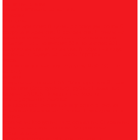
Магнитные станки
Прямошлифовальные машины
Зенковки
Борфрезы
А, цилиндрические
B, цилиндр с режущим торцом
С,
сфероцилиндрические
D, сферические
E, овальные
F,
параболические
G, парабола с точечным концом
H,
пламевидные
J, конические 60
K, конические 90
L,
сфероконические
M, конические
N, обратный конус
T,
дисковые
R, радиусные
Наборы борфрез
Фрезы
По композиту и пластику
По дереву, МДФ, ДСП
По
металлу
Метчики
Спиральные
Прямые
HSS-PM из порошковой стали
Раскатники (бесстружечные)
Трубные
Шахматные
Гаечные
UNC/UNF
Комплектные
Воротки
Резцы (державки) токарные
Для наружного точения
Для внутреннего точения
Резьбовые
Канавочные
Отрезные
Принадлежности
Сверла
Корончатые
Корпусные
Твердосплавные
Спиральные
Ступенчатые
Двухсторонние
Центровочные
Диски пильные
По высокоуглеродистой стали
По стали
По