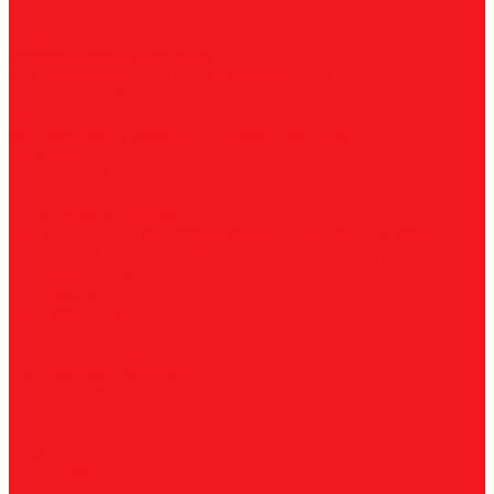
нержавеющей стали
По алюминию
По сэндвич-панелям
Универсальные
Коронки биметаллические
Крупные зубья 4/6 TPI
Мелкие зубья 10 TPI
Средние
зубья 6/10 TPI
Адаптеры
Наборы
Плашки
Метрические
Трубные
Плашкодержатели
Пластины
Токарные
Фрезерные
Для корпусных сверл
Отрезные и
канавочные
Резьбовые
Станочная оснастка
Патроны
Цанги
Метчикодержатели
Держатели КМ
Штревели
Цанговые наборы
Переходники
Втулки
переходные
Гайки
Ключи
Трубки СОЖ
Штифты
центровочные
Обслуживание
Оплата и доставка
Гарантия и возврат
Инструкции и каталоги
Вопрос-ответ
О компании
О нас
Блог
Вакансии
Реквизиты