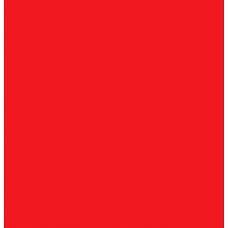
Магнитные станки
Прямошлифовальные машины
Зенковки
Борфрезы
А, цилиндрические
B, цилиндр с режущим торцом
С,
сфероцилиндрические
D, сферические
E, овальные
F,
параболические
G, парабола с точечным концом
H,
пламевидные
J, конические 60
K, конические 90
L,
сфероконические
M, конические
N, обратный конус
T,
дисковые
R, радиусные
Наборы борфрез
Фрезы
По композиту и пластику
По дереву, МДФ, ДСП
По
металлу
Метчики
Спиральные
Прямые
HSS-PM из порошковой стали
Раскатники (бесстружечные)
Трубные
Шахматные
Гаечные
UNC/UNF
Комплектные
Воротки
Резцы (державки) токарные
Для наружного точения
Для внутреннего точения
Резьбовые
Канавочные
Отрезные
Принадлежности
Сверла
Корончатые
Корпусные
Твердосплавные
Спиральные
Ступенчатые
Двухсторонние
Центровочные
Диски пильные
По высокоуглеродистой стали
По стали
По