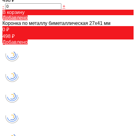
498 ₽
-
+
В корзину
Добавлено
Коронка по металлу биметаллическая 27х41 мм
0 ₽
498 ₽
Добавлено