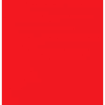
нержавеющей стали
По алюминию
По сэндвич-панелям
Универсальные
Коронки биметаллические
Крупные зубья 4/6 TPI
Мелкие зубья 10 TPI
Средние
зубья 6/10 TPI
Адаптеры
Наборы
Плашки
Метрические
Трубные
Плашкодержатели
Пластины
Токарные
Фрезерные
Для корпусных сверл
Отрезные и
канавочные
Резьбовые
Станочная оснастка
Патроны
Цанги
Метчикодержатели
Держатели КМ
Штревели
Цанговые наборы
Переходники
Втулки
переходные
Гайки
Ключи
Трубки СОЖ
Штифты
центровочные
Обслуживание
Оплата и доставка
Гарантия и возврат
Инструкции и каталоги
Вопрос-ответ
О компании
О нас
Блог
Вакансии
Реквизиты