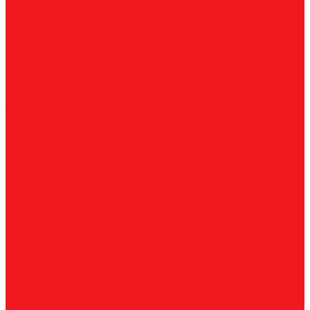
Магнитные станки
Прямошлифовальные машины
Зенковки
Борфрезы
А, цилиндрические
B, цилиндр с режущим торцом
С,
сфероцилиндрические
D, сферические
E, овальные
F,
параболические
G, парабола с точечным концом
H,
пламевидные
J, конические 60
K, конические 90
L,
сфероконические
M, конические
N, обратный конус
T,
дисковые
R, радиусные
Наборы борфрез
Фрезы
По композиту и пластику
По дереву, МДФ, ДСП
По
металлу
Метчики
Спиральные
Прямые
HSS-PM из порошковой стали
Раскатники (бесстружечные)
Трубные
Шахматные
Гаечные
UNC/UNF
Комплектные
Воротки
Резцы (державки) токарные
Для наружного точения
Для внутреннего точения
Резьбовые
Канавочные
Отрезные
Принадлежности
Сверла
Корончатые
Корпусные
Твердосплавные
Спиральные
Ступенчатые
Двухсторонние
Центровочные
Диски пильные
По высокоуглеродистой стали
По стали
По