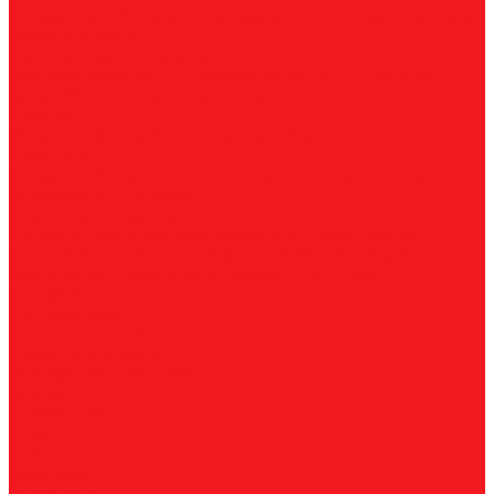
нержавеющей стали
По алюминию
По сэндвич-панелям
Универсальные
Коронки биметаллические
Крупные зубья 4/6 TPI
Мелкие зубья 10 TPI
Средние
зубья 6/10 TPI
Адаптеры
Наборы
Плашки
Метрические
Трубные
Плашкодержатели
Пластины
Токарные
Фрезерные
Для корпусных сверл
Отрезные и
канавочные
Резьбовые
Станочная оснастка
Патроны
Цанги
Метчикодержатели
Держатели КМ
Штревели
Цанговые наборы
Переходники
Втулки
переходные
Гайки
Ключи
Трубки СОЖ
Штифты
центровочные
Обслуживание
Оплата и доставка
Гарантия и возврат
Инструкции и каталоги
Вопрос-ответ
О компании
О нас
Блог
Вакансии
Реквизиты