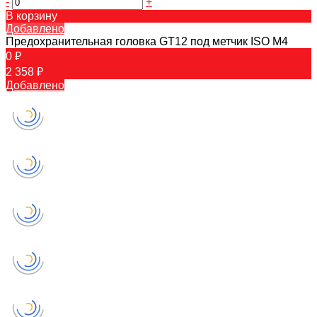
-
+
В корзину
Добавлено
Предохранительная головка GT12 под метчик ISO M4
0 ₽
2 358 ₽
Добавлено