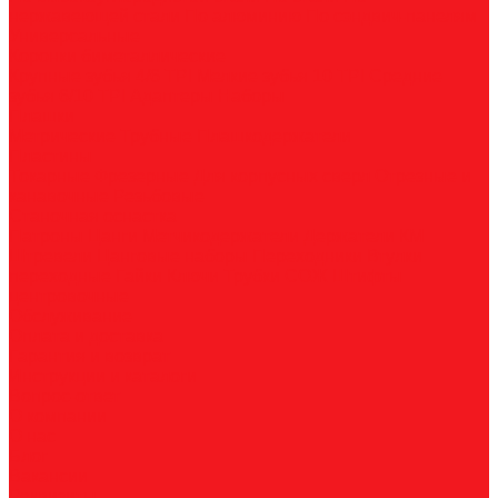
нержавеющей стали
По алюминию
По сэндвич-панелям
Универсальные
Коронки биметаллические
Крупные зубья 4/6 TPI
Мелкие зубья 10 TPI
Средние
зубья 6/10 TPI
Адаптеры
Наборы
Плашки
Метрические
Трубные
Плашкодержатели
Пластины
Токарные
Фрезерные
Для корпусных сверл
Отрезные и
канавочные
Резьбовые
Станочная оснастка
Патроны
Цанги
Метчикодержатели
Держатели КМ
Штревели
Цанговые наборы
Переходники
Втулки
переходные
Гайки
Ключи
Трубки СОЖ
Штифты
центровочные
Обслуживание
Оплата и доставка
Гарантия и возврат
Инструкции и каталоги
Вопрос-ответ
О компании
О нас
Блог
Вакансии
Реквизиты