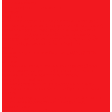
Магнитные станки
Прямошлифовальные машины
Зенковки
Борфрезы
А, цилиндрические
B, цилиндр с режущим торцом
С,
сфероцилиндрические
D, сферические
E, овальные
F,
параболические
G, парабола с точечным концом
H,
пламевидные
J, конические 60
K, конические 90
L,
сфероконические
M, конические
N, обратный конус
T,
дисковые
R, радиусные
Наборы борфрез
Фрезы
По композиту и пластику
По дереву, МДФ, ДСП
По
металлу
Метчики
Спиральные
Прямые
HSS-PM из порошковой стали
Раскатники (бесстружечные)
Трубные
Шахматные
Гаечные
UNC/UNF
Комплектные
Воротки
Резцы (державки) токарные
Для наружного точения
Для внутреннего точения
Резьбовые
Канавочные
Отрезные
Принадлежности
Сверла
Корончатые
Корпусные
Твердосплавные
Спиральные
Ступенчатые
Двухсторонние
Центровочные
Диски пильные
По высокоуглеродистой стали
По стали
По