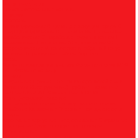
Магнитные станки
Прямошлифовальные машины
Зенковки
Борфрезы
А, цилиндрические
B, цилиндр с режущим торцом
С,
сфероцилиндрические
D, сферические
E, овальные
F,
параболические
G, парабола с точечным концом
H,
пламевидные
J, конические 60
K, конические 90
L,
сфероконические
M, конические
N, обратный конус
T,
дисковые
R, радиусные
Наборы борфрез
Фрезы
Фрезы по композиту и пластику
Фрезы по дереву, МДФ,
ДСП
Фрезы по металлу
Метчики
Спиральные
Прямые
HSS-PM из порошковой стали
Раскатники (бесстружечные)
Трубные
Шахматные
Гаечные
UNC/UNF
Комплектные
Воротки
Резцы (державки) токарные
Для наружного точения
Для внутреннего точения
Резьбовые
Канавочные
Отрезные
Принадлежности
Сверла
Корончатые
Корпусные
Твердосплавные
Спиральные
Ступенчатые
Двухсторонние
Центровочные
Диски пильные
По высокоуглеродистой стали
По стали
По