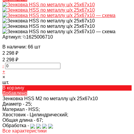
Артикул:
1625006710
В наличии: 66 шт
2 298 ₽
2 298 ₽
-
+
×
шт.
В корзину
Добавлено
Зенковка HSS M2 по металлу ц/х 25х67х10
Диаметр -
25;
Материал -
HSS;
Хвостовик -
Цилиндрический;
Общая длина -
67;
Обработка -
Все характеристики