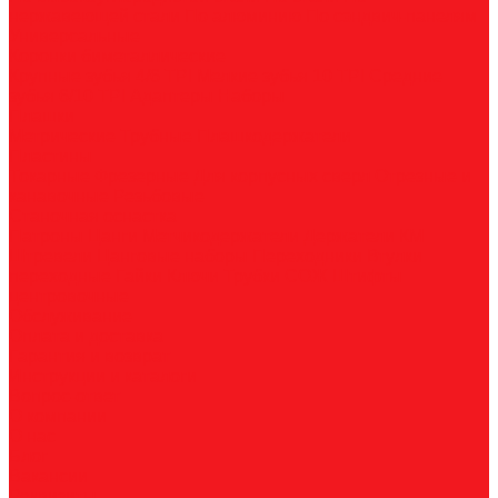
нержавеющей стали
По алюминию
По сэндвич-панелям
Универсальные
Коронки биметаллические
Крупные зубья 4/6 TPI
Мелкие зубья 10 TPI
Средние
зубья 6/10 TPI
Адаптеры
Наборы
Плашки
Метрические
Трубные
Плашкодержатели
Пластины
Токарные
Фрезерные
Для корпусных сверл
Отрезные и
канавочные
Резьбовые
Станочная оснастка
Патроны
Цанги
Метчикодержатели
Держатели КМ
Штревели
Цанговые наборы
Переходники
Втулки
переходные
Гайки
Ключи
Трубки СОЖ
Штифты
центровочные
Обслуживание
Оплата и доставка
Гарантия и возврат
Инструкции и каталоги
Вопрос-ответ
О компании
О нас
Блог
Вакансии
Реквизиты