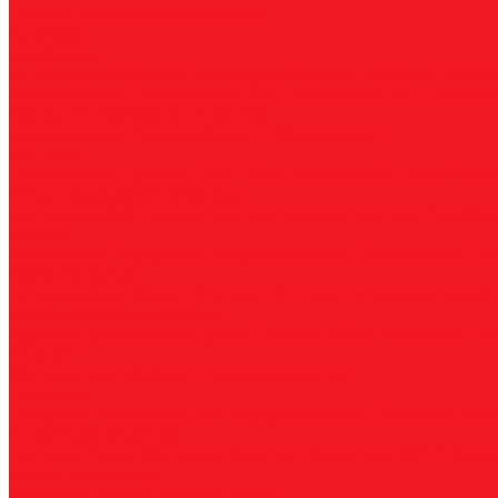
Прямошлифовальные машины
Зенковки
Борфрезы
А, цилиндрические
B, цилиндр с режущим торцом
С, сфер
пламевидные
J, конические 60
K, конические 90
L, сферок
Фрезы по композиту и пластику
Двухзаходные
Однозаходные
Трёхзаходные
Метчики
Спиральные
Прямые
HSS-PM из порошковой стали
Раска
Резцы (державки) токарные
Для наружного точения
Для внутреннего точения
Резьбо
Сверла
Корончатые
Корпусные
Твердосплавные
Спиральные
Сту
Диски пильные
По высокоуглеродистой стали
По стали
По нержавеющей 
Коронки биметаллические
Крупные зубья
Мелкие зубья
Средние зубья
Адаптеры
На
Плашки
Метрические
Трубные
Плашкодержатели
Пластины
Токарные
Фрезерные
Для корпусных сверл
Отрезные и к
Станочная оснастка
Патроны
Цанги
Метчикодержатели
Держатели КМ
Штреве
Фрезы по металлу
Концевые фрезы
Корпуса фрез