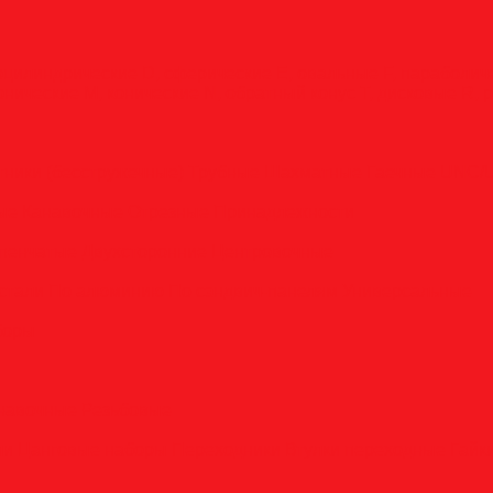
оцилиндрические
D, сферические
E, овальные
F, параболи
онические
M, конические
N, обратный конус
T, дисковые
R, 
тники (бесстружечные)
Трубные
Шахматные
Гаечные
UNC/
вые
Канавочные
Отрезные
Принадлежности
пенчатые
Двухсторонние
Центровочные
стали
По алюминию
По сэндвич-панелям
Универсальные
боры
анавочные
Резьбовые
ли
Цанговые наборы
Переходники
Втулки переходные
Гайк