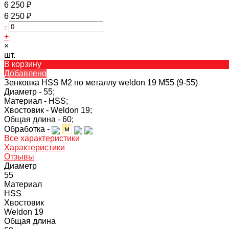
6 250 ₽
6 250 ₽
-
+
×
шт.
В корзину
Добавлено
Зенковка HSS M2 по металлу weldon 19 M55 (9-55)
Диаметр -
55;
Материал -
HSS;
Хвостовик -
Weldon 19;
Общая длина -
60;
Обработка -
Все характеристики
Характеристики
Отзывы
Диаметр
55
Материал
HSS
Хвостовик
Weldon 19
Общая длина