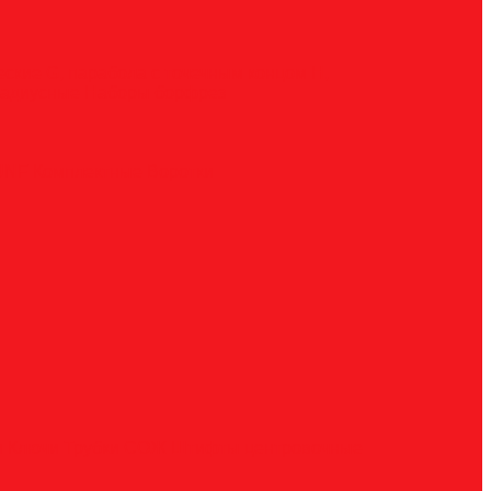
ческие
G, парабола с точечным концом
H,
радиусные
Наборы борфрез
UNF
Комплектные
Воротки
и
Ключи
Трубки СОЖ
Штифты центровочные