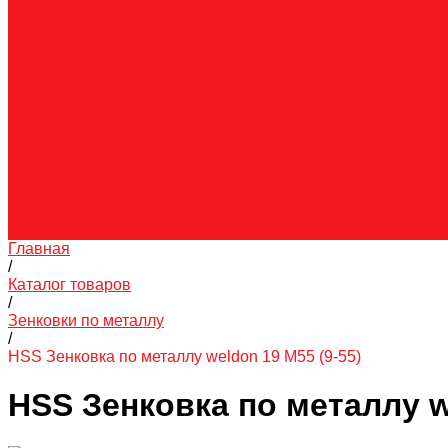
Обслуживание
Оплата и доставка
Гарантия и возврат
Инструкции и каталоги
Вопрос-ответ
О компании
О нас
Блог
Вакансии
Реквизиты
Контакты
Правовая информация
Скачать каталог
Главная
/
Каталог товаров
/
Зенковки по металлу
/
HSS Зенковка по металлу weldon 19 M55 (9-55)
HSS Зенковка по металлу w