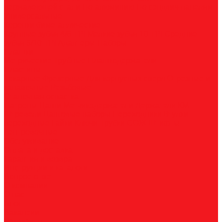
нержавеющей стали
По алюминию
По сэндвич-панелям
Универсальные
Коронки биметаллические
Крупные зубья 4/6 TPI
Мелкие зубья 10 TPI
Средние
зубья 6/10 TPI
Адаптеры
Наборы
Плашки
Метрические
Трубные
Плашкодержатели
Пластины
Токарные
Фрезерные
Для корпусных сверл
Отрезные и
канавочные
Резьбовые
Станочная оснастка
Патроны
Цанги
Метчикодержатели
Держатели КМ
Штревели
Цанговые наборы
Переходники
Втулки
переходные
Гайки
Ключи
Трубки СОЖ
Штифты
центровочные
Обслуживание
Оплата и доставка
Гарантия и возврат
Инструкции и каталоги
Вопрос-ответ
О компании
О нас
Блог
Вакансии
Реквизиты