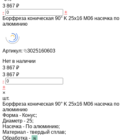
3 867 ₽
-
+
Борфреза коническая 90° K 25х16 M06 насечка по
алюминию
Артикул:
3025160603
Нет в наличии
3 867 ₽
3 867 ₽
-
+
×
шт.
Борфреза коническая 90° K 25х16 M06 насечка по
алюминию
Форма -
Конус;
Диаметр -
25;
Насечка -
По алюминию;
Материал -
твердый сплав;
Обработка -