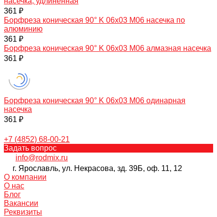
насечка, удлиненная
361 ₽
Борфреза коническая 90° K 06х03 M06 насечка по
алюминию
361 ₽
Борфреза коническая 90° K 06х03 M06 алмазная насечка
361 ₽
Борфреза коническая 90° K 06х03 M06 одинарная
насечка
361 ₽
+7 (4852) 68-00-21
Задать вопрос
info@rodmix.ru
г. Ярославль, ул. Некрасова, зд. 39Б, оф. 11, 12
О компании
О нас
Блог
Вакансии
Реквизиты