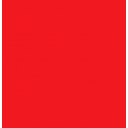
Магнитные станки
Прямошлифовальные машины
Зенковки
Борфрезы
А, цилиндрические
B, цилиндр с режущим торцом
С,
сфероцилиндрические
D, сферические
E, овальные
F,
параболические
G, парабола с точечным концом
H,
пламевидные
J, конические 60
K, конические 90
L,
сфероконические
M, конические
N, обратный конус
T,
дисковые
R, радиусные
Наборы борфрез
Фрезы
По композиту и пластику
По дереву, МДФ, ДСП
По
металлу
Метчики
Спиральные
Прямые
HSS-PM из порошковой стали
Раскатники (бесстружечные)
Трубные
Шахматные
Гаечные
UNC/UNF
Комплектные
Воротки
Резцы (державки) токарные
Для наружного точения
Для внутреннего точения
Резьбовые
Канавочные
Отрезные
Принадлежности
Сверла
Корончатые
Корпусные
Твердосплавные
Спиральные
Ступенчатые
Двухсторонние
Центровочные
Диски пильные
По высокоуглеродистой стали
По стали
По