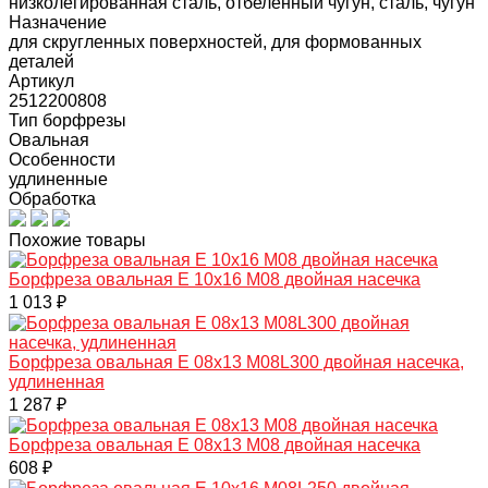
низколегированная сталь, отбеленный чугун, сталь, чугун
Назначение
для скругленных поверхностей, для формованных
деталей
Артикул
2512200808
Тип борфрезы
Овальная
Особенности
удлиненные
Обработка
Похожие товары
Борфреза овальная E 10х16 M08 двойная насечка
1 013 ₽
Борфреза овальная E 08х13 M08L300 двойная насечка,
удлиненная
1 287 ₽
Борфреза овальная E 08х13 M08 двойная насечка
608 ₽