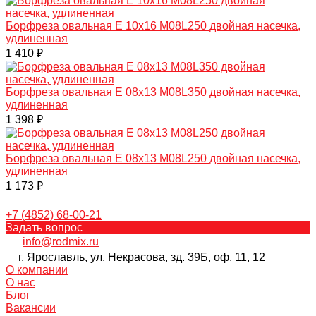
Борфреза овальная E 10х16 M08L250 двойная насечка,
удлиненная
1 410 ₽
Борфреза овальная E 08х13 M08L350 двойная насечка,
удлиненная
1 398 ₽
Борфреза овальная E 08х13 M08L250 двойная насечка,
удлиненная
1 173 ₽
+7 (4852) 68-00-21
Задать вопрос
info@rodmix.ru
г. Ярославль, ул. Некрасова, зд. 39Б, оф. 11, 12
О компании
О нас
Блог
Вакансии