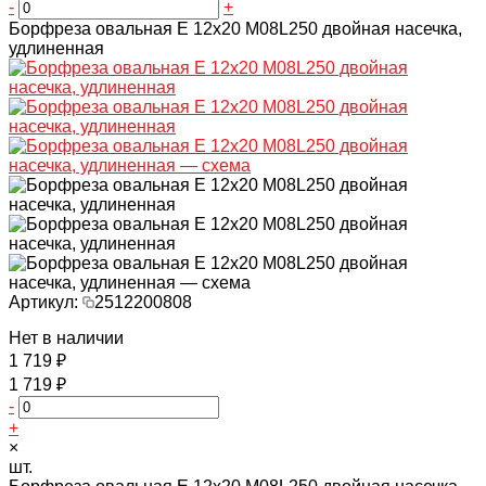
-
+
Борфреза овальная E 12х20 M08L250 двойная насечка,
удлиненная
Артикул:
2512200808
Нет в наличии
1 719 ₽
1 719 ₽
-
+
×
шт.