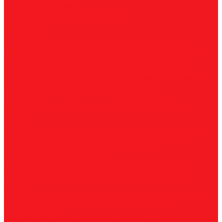
Магнитные станки
Прямошлифовальные машины
Зенковки
Борфрезы
А, цилиндрические
B, цилиндр с режущим торцом
С,
сфероцилиндрические
D, сферические
E, овальные
F,
параболические
G, парабола с точечным концом
H,
пламевидные
J, конические 60
K, конические 90
L,
сфероконические
M, конические
N, обратный конус
T,
дисковые
R, радиусные
Наборы борфрез
Фрезы
По композиту и пластику
По дереву, МДФ, ДСП
По
металлу
Метчики
Спиральные
Прямые
HSS-PM из порошковой стали
Раскатники (бесстружечные)
Трубные
Шахматные
Гаечные
UNC/UNF
Комплектные
Воротки
Резцы (державки) токарные
Для наружного точения
Для внутреннего точения
Резьбовые
Канавочные
Отрезные
Принадлежности
Сверла
Корончатые
Корпусные
Твердосплавные
Спиральные
Ступенчатые
Двухсторонние
Центровочные
Диски пильные
По высокоуглеродистой стали
По стали
По