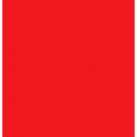
нержавеющей стали
По алюминию
По сэндвич-панелям
Универсальные
Коронки биметаллические
Крупные зубья 4/6 TPI
Мелкие зубья 10 TPI
Средние
зубья 6/10 TPI
Адаптеры
Наборы
Плашки
Метрические
Трубные
Плашкодержатели
Пластины
Токарные
Фрезерные
Для корпусных сверл
Отрезные и
канавочные
Резьбовые
Станочная оснастка
Патроны
Цанги
Метчикодержатели
Держатели КМ
Штревели
Цанговые наборы
Переходники
Втулки
переходные
Гайки
Ключи
Трубки СОЖ
Штифты
центровочные
Обслуживание
Оплата и доставка
Гарантия и возврат
Инструкции и каталоги
Вопрос-ответ
О компании
О нас
Блог
Вакансии
Реквизиты