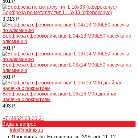
501 ₽
Борфреза по металлу тип L 16х33 (сфероконус)
3 013 ₽
Борфреза сфероконическая L 04х13 M06L50 насечка по
алюминию
501 ₽
Борфреза сфероконическая L 03х14 M06L50 насечка по
алюминию
501 ₽
Борфреза сфероконическая L 06х16 M06 двойная
насечка с покрытием
493 ₽
+7 (4852) 68-00-21
Задать вопрос
info@rodmix.ru
г. Ярославль, ул. Некрасова, зд. 39Б, оф. 11, 12