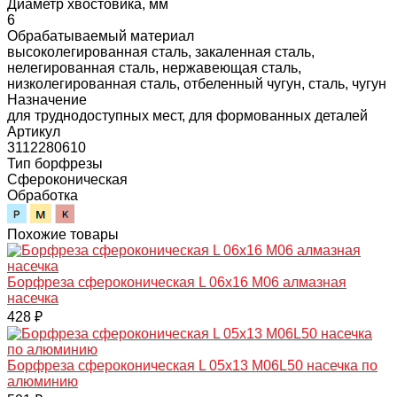
Диаметр хвостовика, мм
6
Обрабатываемый материал
высоколегированная сталь, закаленная сталь,
нелегированная сталь, нержавеющая сталь,
низколегированная сталь, отбеленный чугун, сталь, чугун
Назначение
для труднодоступных мест, для формованных деталей
Артикул
3112280610
Тип борфрезы
Сфероконическая
Обработка
Похожие товары
Борфреза сфероконическая L 06х16 M06 алмазная
насечка
428 ₽
Борфреза сфероконическая L 05х13 M06L50 насечка по
алюминию