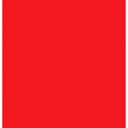
Универсальные
Коронки биметаллические
Крупные зубья
Мелкие зубья
Средние зубья
Адаптеры
Наборы
Плашки
Метрические
Трубные
Плашкодержатели
Пластины
Токарные
Фрезерные
Для корпусных сверл
Отрезные и
канавочные
Резьбовые
Станочная оснастка
Патроны
Цанги
Метчикодержатели
Держатели КМ
Штревели
Цанговые наборы
Переходники
Втулки
переходные
Гайки
Ключи
Трубки СОЖ
Штифты
центровочные
Фрезы по металлу
Концевые фрезы
Корпуса фрез
Обслуживание
Оплата и доставка
Гарантия и возврат
Инструкции и каталоги
Вопрос-ответ
О компании
О нас
Блог
Вакансии