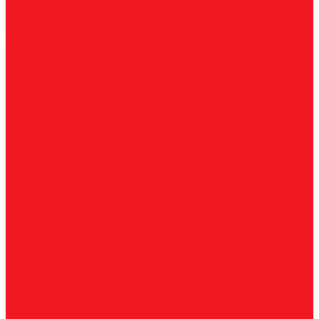
Магнитные станки
Прямошлифовальные машины
Зенковки
Борфрезы
А, цилиндрические
B, цилиндр с режущим торцом
С,
сфероцилиндрические
D, сферические
E, овальные
F,
параболические
G, парабола с точечным концом
H,
пламевидные
J, конические 60
K, конические 90
L,
сфероконические
M, конические
N, обратный конус
T,
дисковые
R, радиусные
Наборы борфрез
Фрезы по композиту и пластику
Двухзаходные
Однозаходные
Трёхзаходные
Метчики
Спиральные
Прямые
HSS-PM из порошковой стали
Раскатники (бесстружечные)
Трубные
Шахматные
Гаечные
UNC/UNF
Комплектные
Воротки
Резцы (державки) токарные
Для наружного точения
Для внутреннего точения
Резьбовые
Канавочные
Отрезные
Принадлежности
Сверла
Корончатые
Корпусные
Твердосплавные
Спиральные
Ступенчатые
Двухсторонние
Центровочные
Диски пильные
По высокоуглеродистой стали
По стали
По
нержавеющей стали
По алюминию
По сэндвич-панелям