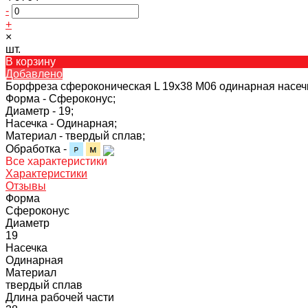
-
+
×
шт.
В корзину
Добавлено
Борфреза сфероконическая L 19х38 M06 одинарная насеч
Форма -
Сфероконус;
Диаметр -
19;
Насечка -
Одинарная;
Материал -
твердый сплав;
Обработка -
Все характеристики
Характеристики
Отзывы
Форма
Сфероконус
Диаметр
19
Насечка
Одинарная
Материал
твердый сплав
Длина рабочей части