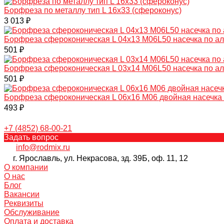
Борфреза по металлу тип L 16х33 (сфероконус)
3 013 ₽
Борфреза сфероконическая L 04х13 M06L50 насечка по 
501 ₽
Борфреза сфероконическая L 03х14 M06L50 насечка по 
501 ₽
Борфреза сфероконическая L 06х16 M06 двойная насечка
493 ₽
+7 (4852) 68-00-21
Задать вопрос
info@rodmix.ru
г. Ярославль, ул. Некрасова, зд. 39Б, оф. 11, 12
О компании
О нас
Блог
Вакансии
Реквизиты
Обслуживание
Оплата и доставка