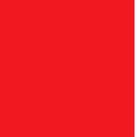
ческие
G, парабола с точечным концом
H,
радиусные
Наборы борфрез
UNF
Комплектные
Воротки
и
Ключи
Трубки СОЖ
Штифты центровочные