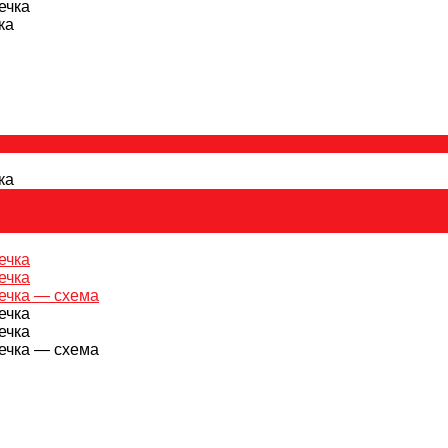
ка
ка