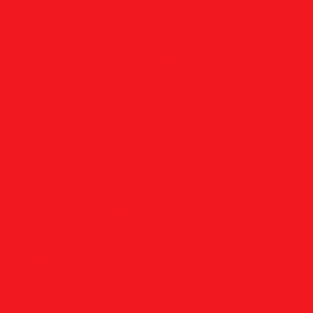
оцилиндрические
D, сферические
E, овальные
F, параболи
онические
M, конические
N, обратный конус
T, дисковые
R, 
у
тники (бесстружечные)
Трубные
Шахматные
Гаечные
UNC/
вые
Канавочные
Отрезные
Принадлежности
пенчатые
Двухсторонние
Центровочные
стали
По алюминию
По сэндвич-панелям
Универсальные
6/10 TPI
Адаптеры
Наборы
анавочные
Резьбовые
ли
Цанговые наборы
Переходники
Втулки переходные
Гайк