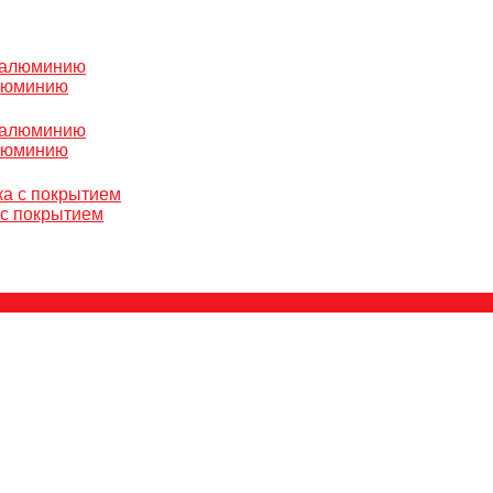
алюминию
алюминию
 с покрытием