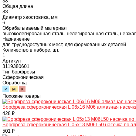
38
Общая длина
83
Диаметр хвостовика, мм
6
Обрабатываемый материал
высоколегированная сталь, нелегированная сталь, нержав
Назначение
для труднодоступных мест, для формованных деталей
Количество в наборе, шт.
1
Артикул
3119380601
Тип борфрезы
Сфероконическая
Обработка
Похожие товары
Борфреза сфероконическая L 06х16 M06 алмазная насечк
428 ₽
Борфреза сфероконическая L 05х13 M06L50 насечка по 
501 ₽