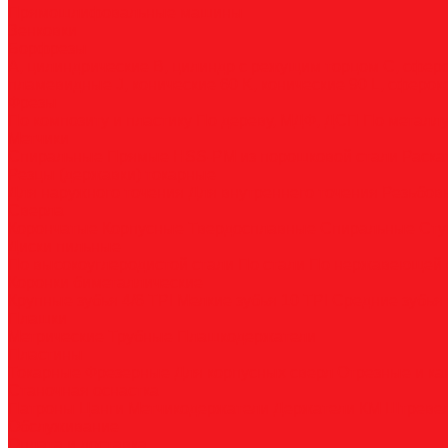
Прямошлифовальные машины
Зенковки
Борфрезы
А, цилиндрические
B, цилиндр с режущим торцом
С, сфер
пламевидные
J, конические 60
K, конические 90
L, сферок
Фрезы
По композиту и пластику
По дереву, МДФ, ДСП
По металл
Метчики
Спиральные
Прямые
HSS-PM из порошковой стали
Раска
Резцы (державки) токарные
Для наружного точения
Для внутреннего точения
Резьбо
Сверла
Корончатые
Корпусные
Твердосплавные
Спиральные
Сту
Диски пильные
По высокоуглеродистой стали
По стали
По нержавеющей 
Коронки биметаллические
Крупные зубья 4/6 TPI
Мелкие зубья 10 TPI
Средние зубья 
Плашки
Метрические
Трубные
Плашкодержатели
Пластины
Токарные
Фрезерные
Для корпусных сверл
Отрезные и к
Станочная оснастка
Патроны
Цанги
Метчикодержатели
Держатели КМ
Штреве
Обслуживание
Оплата и доставка