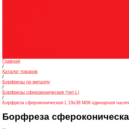
Гарантия и возврат
Инструкции и каталоги
Вопрос-ответ
О компании
О нас
Блог
Вакансии
Реквизиты
Контакты
Правовая информация
Скачать каталог
Главная
/
Каталог товаров
/
Борфрезы по металлу
/
Борфрезы сфероконические (тип L)
/
Борфреза сфероконическая L 19х38 M06 одинарная насеч
Борфреза сфероконическая