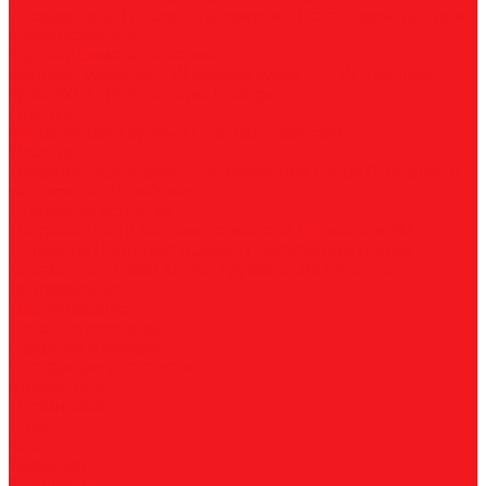
нержавеющей стали
По алюминию
По сэндвич-панелям
Универсальные
Коронки биметаллические
Крупные зубья 4/6 TPI
Мелкие зубья 10 TPI
Средние
зубья 6/10 TPI
Адаптеры
Наборы
Плашки
Метрические
Трубные
Плашкодержатели
Пластины
Токарные
Фрезерные
Для корпусных сверл
Отрезные и
канавочные
Резьбовые
Станочная оснастка
Патроны
Цанги
Метчикодержатели
Держатели КМ
Штревели
Цанговые наборы
Переходники
Втулки
переходные
Гайки
Ключи
Трубки СОЖ
Штифты
центровочные
Обслуживание
Оплата и доставка
Гарантия и возврат
Инструкции и каталоги
Вопрос-ответ
О компании
О нас
Блог
Вакансии
Реквизиты