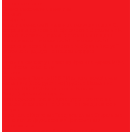
Магнитные станки
Прямошлифовальные машины
Зенковки
Борфрезы
А, цилиндрические
B, цилиндр с режущим торцом
С,
сфероцилиндрические
D, сферические
E, овальные
F,
параболические
G, парабола с точечным концом
H,
пламевидные
J, конические 60
K, конические 90
L,
сфероконические
M, конические
N, обратный конус
T,
дисковые
R, радиусные
Наборы борфрез
Фрезы
Фрезы по композиту и пластику
Фрезы по дереву, МДФ,
ДСП
Фрезы по металлу
Метчики
Спиральные
Прямые
HSS-PM из порошковой стали
Раскатники (бесстружечные)
Трубные
Шахматные
Гаечные
UNC/UNF
Комплектные
Воротки
Резцы (державки) токарные
Для наружного точения
Для внутреннего точения
Резьбовые
Канавочные
Отрезные
Принадлежности
Сверла
Корончатые
Корпусные
Твердосплавные
Спиральные
Ступенчатые
Двухсторонние
Центровочные
Диски пильные
По высокоуглеродистой стали
По стали
По