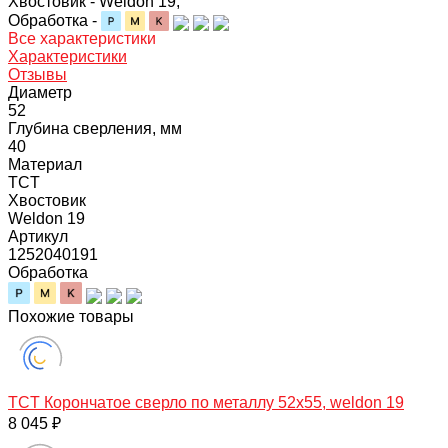
Хвостовик -
Weldon 19;
Обработка -
Все характеристики
Характеристики
Отзывы
Диаметр
52
Глубина сверления, мм
40
Материал
TCT
Хвостовик
Weldon 19
Артикул
1252040191
Обработка
Похожие товары
TCT Корончатое сверло по металлу 52x55, weldon 19
8 045 ₽