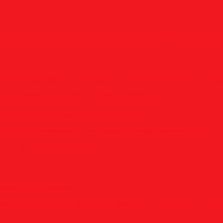
оцилиндрические
D, сферические
E, овальные
F, параболи
онические
M, конические
N, обратный конус
T, дисковые
R, 
у
тники (бесстружечные)
Трубные
Шахматные
Гаечные
UNC/
вые
Канавочные
Отрезные
Принадлежности
пенчатые
Двухсторонние
Центровочные
стали
По алюминию
По сэндвич-панелям
Универсальные
6/10 TPI
Адаптеры
Наборы
анавочные
Резьбовые
ли
Цанговые наборы
Переходники
Втулки переходные
Гайк