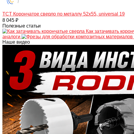
TCT Корончатое сверло по металлу 52x55, universal 19
8 045 ₽
Полезные статьи
Как затачивать коро
аналоги
Наше видео