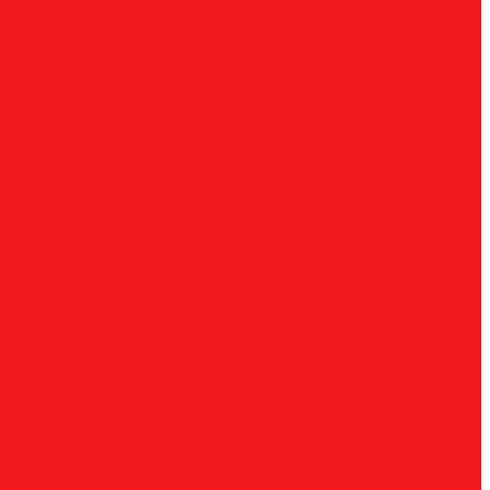
ческие
G, парабола с точечным концом
H,
радиусные
Наборы борфрез
UNF
Комплектные
Воротки
и
Ключи
Трубки СОЖ
Штифты центровочные