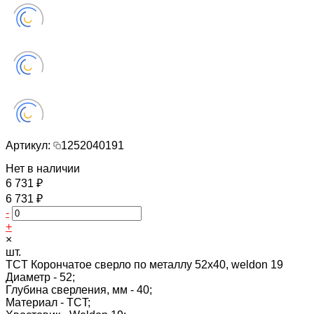
Артикул:
1252040191
Нет в наличии
6 731 ₽
6 731 ₽
-
+
×
шт.
TCT Корончатое сверло по металлу 52x40, weldon 19
Диаметр -
52;
Глубина сверления, мм -
40;
Материал -
TCT;