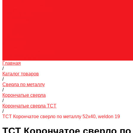
Гарантия и возврат
Инструкции и каталоги
Вопрос-ответ
О компании
О нас
Блог
Вакансии
Реквизиты
Контакты
Правовая информация
Скачать каталог
Главная
/
Каталог товаров
/
Сверла по металлу
/
Корончатые сверла
/
Корончатые сверла TCT
/
TCT Корончатое сверло по металлу 52x40, weldon 19
TCT Корончатое сверло по 