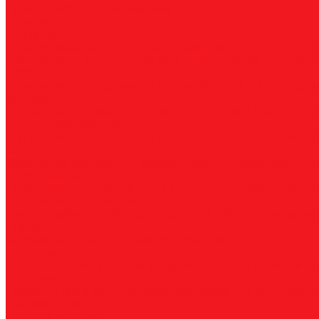
Прямошлифовальные машины
Зенковки
Борфрезы
А, цилиндрические
B, цилиндр с режущим торцом
С, сфер
пламевидные
J, конические 60
K, конические 90
L, сферок
Фрезы
По композиту и пластику
По дереву, МДФ, ДСП
По металл
Метчики
Спиральные
Прямые
HSS-PM из порошковой стали
Раска
Резцы (державки) токарные
Для наружного точения
Для внутреннего точения
Резьбо
Сверла
Корончатые
Корпусные
Твердосплавные
Спиральные
Сту
Диски пильные
По высокоуглеродистой стали
По стали
По нержавеющей 
Коронки биметаллические
Крупные зубья 4/6 TPI
Мелкие зубья 10 TPI
Средние зубья 
Плашки
Метрические
Трубные
Плашкодержатели
Пластины
Токарные
Фрезерные
Для корпусных сверл
Отрезные и к
Станочная оснастка
Патроны
Цанги
Метчикодержатели
Держатели КМ
Штреве
Обслуживание
Оплата и доставка