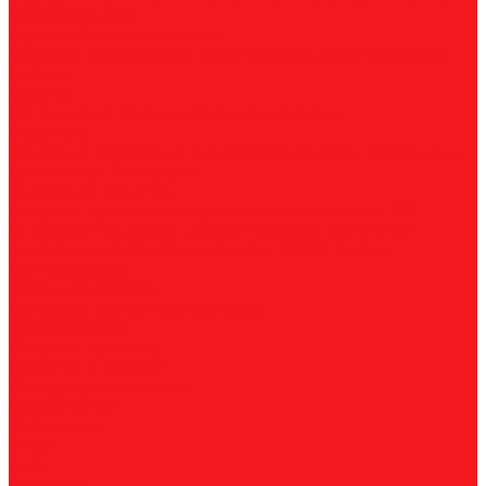
Универсальные
Коронки биметаллические
Крупные зубья
Мелкие зубья
Средние зубья
Адаптеры
Наборы
Плашки
Метрические
Трубные
Плашкодержатели
Пластины
Токарные
Фрезерные
Для корпусных сверл
Отрезные и
канавочные
Резьбовые
Станочная оснастка
Патроны
Цанги
Метчикодержатели
Держатели КМ
Штревели
Цанговые наборы
Переходники
Втулки
переходные
Гайки
Ключи
Трубки СОЖ
Штифты
центровочные
Фрезы по металлу
Концевые фрезы
Корпуса фрез
Обслуживание
Оплата и доставка
Гарантия и возврат
Инструкции и каталоги
Вопрос-ответ
О компании
О нас
Блог
Вакансии