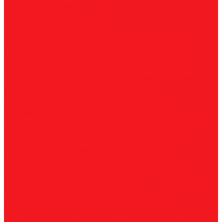
Магнитные станки
Прямошлифовальные машины
Зенковки
Борфрезы
А, цилиндрические
B, цилиндр с режущим торцом
С,
сфероцилиндрические
D, сферические
E, овальные
F,
параболические
G, парабола с точечным концом
H,
пламевидные
J, конические 60
K, конические 90
L,
сфероконические
M, конические
N, обратный конус
T,
дисковые
R, радиусные
Наборы борфрез
Фрезы по композиту и пластику
Двухзаходные
Однозаходные
Трёхзаходные
Метчики
Спиральные
Прямые
HSS-PM из порошковой стали
Раскатники (бесстружечные)
Трубные
Шахматные
Гаечные
UNC/UNF
Комплектные
Воротки
Резцы (державки) токарные
Для наружного точения
Для внутреннего точения
Резьбовые
Канавочные
Отрезные
Принадлежности
Сверла
Корончатые
Корпусные
Твердосплавные
Спиральные
Ступенчатые
Двухсторонние
Центровочные
Диски пильные
По высокоуглеродистой стали
По стали
По
нержавеющей стали
По алюминию
По сэндвич-панелям