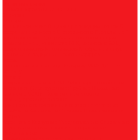
Магнитные станки
Прямошлифовальные машины
Зенковки
Борфрезы
А, цилиндрические
B, цилиндр с режущим торцом
С,
сфероцилиндрические
D, сферические
E, овальные
F,
параболические
G, парабола с точечным концом
H,
пламевидные
J, конические 60
K, конические 90
L,
сфероконические
M, конические
N, обратный конус
T,
дисковые
R, радиусные
Наборы борфрез
Фрезы
По композиту и пластику
По дереву, МДФ, ДСП
По
металлу
Метчики
Спиральные
Прямые
HSS-PM из порошковой стали
Раскатники (бесстружечные)
Трубные
Шахматные
Гаечные
UNC/UNF
Комплектные
Воротки
Резцы (державки) токарные
Для наружного точения
Для внутреннего точения
Резьбовые
Канавочные
Отрезные
Принадлежности
Сверла
Корончатые
Корпусные
Твердосплавные
Спиральные
Ступенчатые
Двухсторонние
Центровочные
Диски пильные
По высокоуглеродистой стали
По стали
По