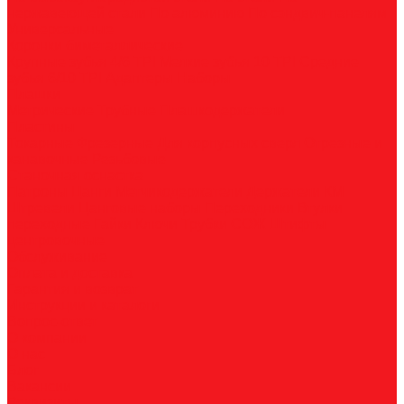
нержавеющей стали
По алюминию
По сэндвич-панелям
Универсальные
Коронки биметаллические
Крупные зубья 4/6 TPI
Мелкие зубья 10 TPI
Средние
зубья 6/10 TPI
Адаптеры
Наборы
Плашки
Метрические
Трубные
Плашкодержатели
Пластины
Токарные
Фрезерные
Для корпусных сверл
Отрезные и
канавочные
Резьбовые
Станочная оснастка
Патроны
Цанги
Метчикодержатели
Держатели КМ
Штревели
Цанговые наборы
Переходники
Втулки
переходные
Гайки
Ключи
Трубки СОЖ
Штифты
центровочные
Обслуживание
Оплата и доставка
Гарантия и возврат
Инструкции и каталоги
Вопрос-ответ
О компании
О нас
Блог
Вакансии
Реквизиты