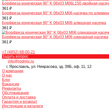
Борфреза коническая 90° K 06х03 M06L150 двойная насеч
361 ₽
Борфреза коническая 90° K 06х03 M06 насечка по алюми
361 ₽
Борфреза коническая 90° K 06х03 M06 алмазная насечка
361 ₽
Борфреза коническая 90° K 06х03 M06 одинарная насечка
361 ₽
+7 (4852) 68-00-21
Задать вопрос
info@rodmix.ru
г. Ярославль, ул. Некрасова, зд. 39Б, оф. 11, 12
О компании
О нас
Блог
Вакансии
Реквизиты
Обслуживание
Оплата и доставка
Гарантия и возврат
Инструкции и каталоги