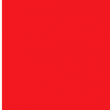
Прямошлифовальные машины
Зенковки
Борфрезы
А, цилиндрические
B, цилиндр с режущим торцом
С, сфер
пламевидные
J, конические 60
K, конические 90
L, сферок
Фрезы
По композиту и пластику
По дереву, МДФ, ДСП
По металл
Метчики
Спиральные
Прямые
HSS-PM из порошковой стали
Раска
Резцы (державки) токарные
Для наружного точения
Для внутреннего точения
Резьбо
Сверла
Корончатые
Корпусные
Твердосплавные
Спиральные
Сту
Диски пильные
По высокоуглеродистой стали
По стали
По нержавеющей 
Коронки биметаллические
Крупные зубья 4/6 TPI
Мелкие зубья 10 TPI
Средние зубья 
Плашки
Метрические
Трубные
Плашкодержатели
Пластины
Токарные
Фрезерные
Для корпусных сверл
Отрезные и к
Станочная оснастка
Патроны
Цанги
Метчикодержатели
Держатели КМ
Штреве
Обслуживание
Оплата и доставка