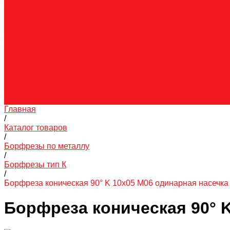
Гарантия и возврат
Инструкции и каталоги
Вопрос-ответ
О компании
О нас
Блог
Вакансии
Реквизиты
Контакты
Правовая информация
Скачать каталог
Главная
/
Каталог товаров
/
Борфрезы по металлу
/
Борфрезы тип К
/
Борфреза коническая 90° K 10х05 M06 одинарная насечка
Борфреза коническая 90° K