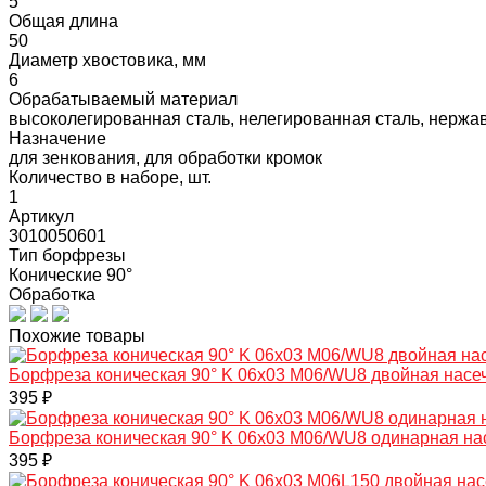
5
Общая длина
50
Диаметр хвостовика, мм
6
Обрабатываемый материал
высоколегированная сталь, нелегированная сталь, нержав
Назначение
для зенкования, для обработки кромок
Количество в наборе, шт.
1
Артикул
3010050601
Тип борфрезы
Конические 90°
Обработка
Похожие товары
Борфреза коническая 90° K 06х03 M06/WU8 двойная насе
395 ₽
Борфреза коническая 90° K 06х03 M06/WU8 одинарная на
395 ₽