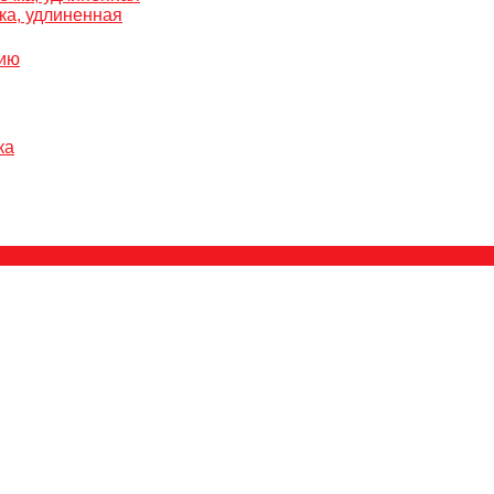
ка, удлиненная
нию