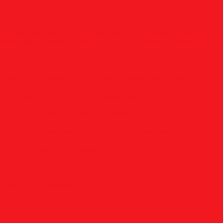
оцилиндрические
D, сферические
E, овальные
F, параболи
онические
M, конические
N, обратный конус
T, дисковые
R, 
у
тники (бесстружечные)
Трубные
Шахматные
Гаечные
UNC/
вые
Канавочные
Отрезные
Принадлежности
пенчатые
Двухсторонние
Центровочные
стали
По алюминию
По сэндвич-панелям
Универсальные
6/10 TPI
Адаптеры
Наборы
анавочные
Резьбовые
ли
Цанговые наборы
Переходники
Втулки переходные
Гайк