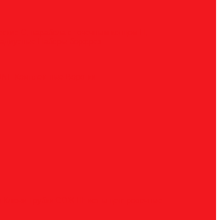
ческие
G, парабола с точечным концом
H,
радиусные
Наборы борфрез
UNF
Комплектные
Воротки
и
Ключи
Трубки СОЖ
Штифты центровочные