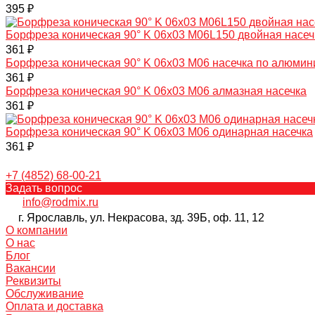
395 ₽
Борфреза коническая 90° K 06х03 M06L150 двойная насеч
361 ₽
Борфреза коническая 90° K 06х03 M06 насечка по алюми
361 ₽
Борфреза коническая 90° K 06х03 M06 алмазная насечка
361 ₽
Борфреза коническая 90° K 06х03 M06 одинарная насечка
361 ₽
+7 (4852) 68-00-21
Задать вопрос
info@rodmix.ru
г. Ярославль, ул. Некрасова, зд. 39Б, оф. 11, 12
О компании
О нас
Блог
Вакансии
Реквизиты
Обслуживание
Оплата и доставка