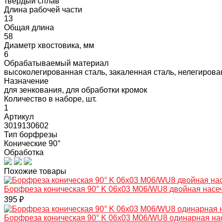
твердый сплав
Длина рабочей части
13
Общая длина
58
Диаметр хвостовика, мм
6
Обрабатываемый материал
высоколегированная сталь, закаленная сталь, нелегирован
Назначение
для зенкования, для обработки кромок
Количество в наборе, шт.
1
Артикул
3019130602
Тип борфрезы
Конические 90°
Обработка
Похожие товары
Борфреза коническая 90° K 06х03 M06/WU8 двойная насе
395 ₽
Борфреза коническая 90° K 06х03 M06/WU8 одинарная на