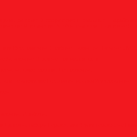
оцилиндрические
D, сферические
E, овальные
F, параболи
онические
M, конические
N, обратный конус
T, дисковые
R, 
тники (бесстружечные)
Трубные
Шахматные
Гаечные
UNC/
вые
Канавочные
Отрезные
Принадлежности
пенчатые
Двухсторонние
Центровочные
стали
По алюминию
По сэндвич-панелям
Универсальные
боры
анавочные
Резьбовые
ли
Цанговые наборы
Переходники
Втулки переходные
Гайк