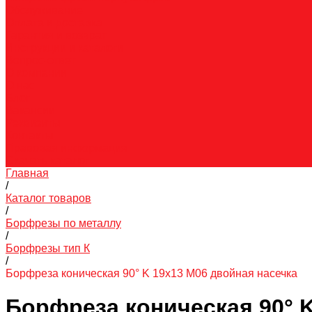
Обслуживание
Оплата и доставка
Гарантия и возврат
Инструкции и каталоги
Вопрос-ответ
О компании
О нас
Блог
Вакансии
Реквизиты
Контакты
Правовая информация
Скачать каталог
Главная
/
Каталог товаров
/
Борфрезы по металлу
/
Борфрезы тип К
/
Борфреза коническая 90° K 19х13 M06 двойная насечка
Борфреза коническая 90° K