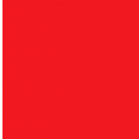
Прямошлифовальные машины
Зенковки
Борфрезы
А, цилиндрические
B, цилиндр с режущим торцом
С, сфер
пламевидные
J, конические 60
K, конические 90
L, сферок
Фрезы по композиту и пластику
Двухзаходные
Однозаходные
Трёхзаходные
Метчики
Спиральные
Прямые
HSS-PM из порошковой стали
Раска
Резцы (державки) токарные
Для наружного точения
Для внутреннего точения
Резьбо
Сверла
Корончатые
Корпусные
Твердосплавные
Спиральные
Сту
Диски пильные
По высокоуглеродистой стали
По стали
По нержавеющей 
Коронки биметаллические
Крупные зубья
Мелкие зубья
Средние зубья
Адаптеры
На
Плашки
Метрические
Трубные
Плашкодержатели
Пластины
Токарные
Фрезерные
Для корпусных сверл
Отрезные и к
Станочная оснастка
Патроны
Цанги
Метчикодержатели
Держатели КМ
Штреве
Фрезы по металлу
Концевые фрезы
Корпуса фрез