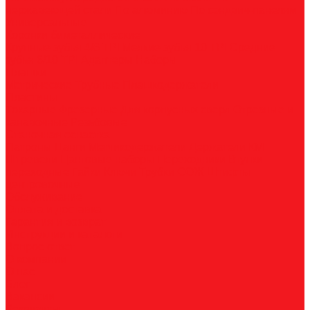
нержавеющей стали
По алюминию
По сэндвич-панелям
Универсальные
Коронки биметаллические
Крупные зубья 4/6 TPI
Мелкие зубья 10 TPI
Средние
зубья 6/10 TPI
Адаптеры
Наборы
Плашки
Метрические
Трубные
Плашкодержатели
Пластины
Токарные
Фрезерные
Для корпусных сверл
Отрезные и
канавочные
Резьбовые
Станочная оснастка
Патроны
Цанги
Метчикодержатели
Держатели КМ
Штревели
Цанговые наборы
Переходники
Втулки
переходные
Гайки
Ключи
Трубки СОЖ
Штифты
центровочные
Обслуживание
Оплата и доставка
Гарантия и возврат
Инструкции и каталоги
Вопрос-ответ
О компании
О нас
Блог
Вакансии
Реквизиты