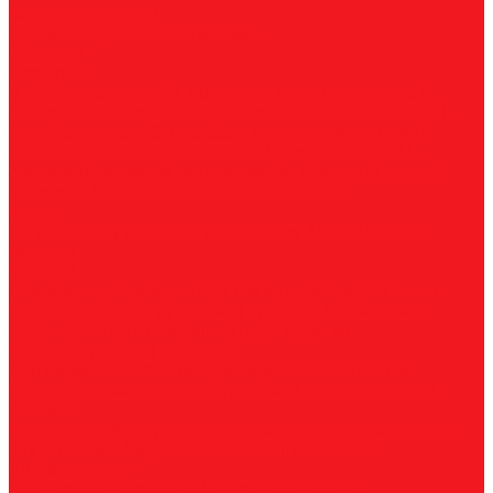
Магнитные станки
Прямошлифовальные машины
Зенковки
Борфрезы
А, цилиндрические
B, цилиндр с режущим торцом
С,
сфероцилиндрические
D, сферические
E, овальные
F,
параболические
G, парабола с точечным концом
H,
пламевидные
J, конические 60
K, конические 90
L,
сфероконические
M, конические
N, обратный конус
T,
дисковые
R, радиусные
Наборы борфрез
Фрезы
По композиту и пластику
По дереву, МДФ, ДСП
По
металлу
Метчики
Спиральные
Прямые
HSS-PM из порошковой стали
Раскатники (бесстружечные)
Трубные
Шахматные
Гаечные
UNC/UNF
Комплектные
Воротки
Резцы (державки) токарные
Для наружного точения
Для внутреннего точения
Резьбовые
Канавочные
Отрезные
Принадлежности
Сверла
Корончатые
Корпусные
Твердосплавные
Спиральные
Ступенчатые
Двухсторонние
Центровочные
Диски пильные
По высокоуглеродистой стали
По стали
По