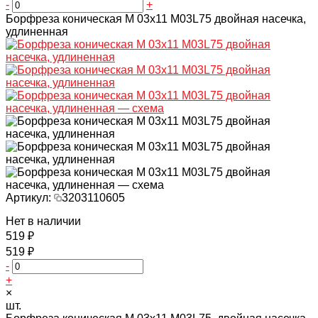
-
+
Борфреза коническая M 03х11 M03L75 двойная насечка,
удлиненная
Артикул:
3203110605
Нет в наличии
519 ₽
519 ₽
-
+
×
шт.