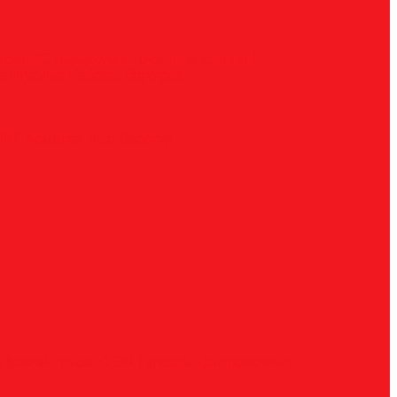
ческие
G, парабола с точечным концом
H,
радиусные
Наборы борфрез
UNF
Комплектные
Воротки
и
Ключи
Трубки СОЖ
Штифты центровочные