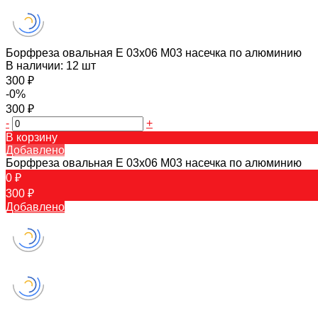
Борфреза овальная E 03х06 M03 насечка по алюминию
В наличии: 12 шт
300 ₽
-0%
300 ₽
-
+
В корзину
Добавлено
Борфреза овальная E 03х06 M03 насечка по алюминию
0 ₽
300 ₽
Добавлено