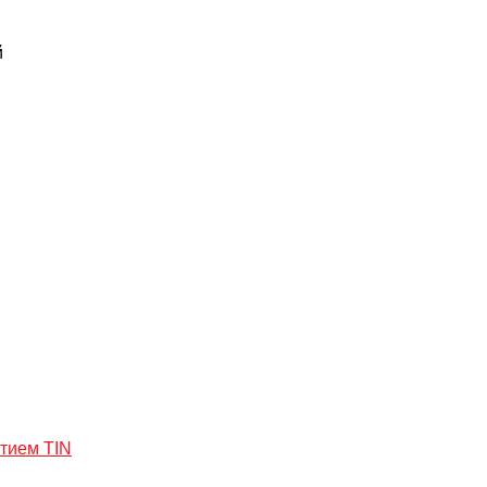
й
тием TIN