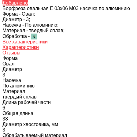
Добавлено
Борфреза овальная E 03х06 M03 насечка по алюминию
Форма -
Овал;
Диаметр -
3;
Насечка -
По алюминию;
Материал -
твердый сплав;
Обработка -
Все характеристики
Характеристики
Отзывы
Форма
Овал
Диаметр
3
Насечка
По алюминию
Материал
твердый сплав
Длина рабочей части
6
Общая длина
38
Диаметр хвостовика, мм
3
Обрабатываемый материал