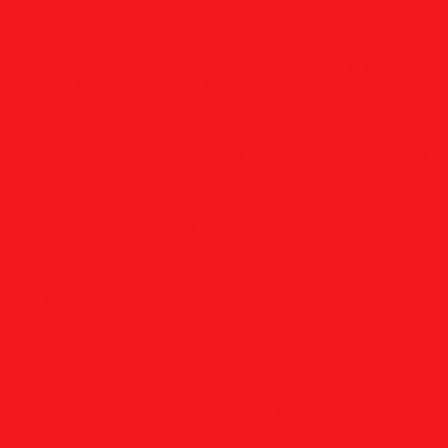
оцилиндрические
D, сферические
E, овальные
F, параболи
онические
M, конические
N, обратный конус
T, дисковые
R, 
у
тники (бесстружечные)
Трубные
Шахматные
Гаечные
UNC/
вые
Канавочные
Отрезные
Принадлежности
пенчатые
Двухсторонние
Центровочные
стали
По алюминию
По сэндвич-панелям
Универсальные
6/10 TPI
Адаптеры
Наборы
анавочные
Резьбовые
ли
Цанговые наборы
Переходники
Втулки переходные
Гайк