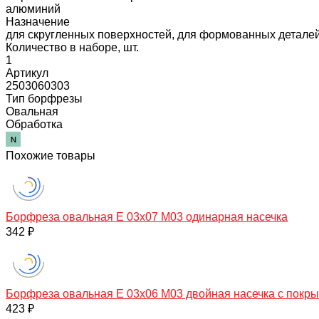
алюминий
Назначение
для скругленных поверхностей, для формованных детале
Количество в наборе, шт.
1
Артикул
2503060303
Тип борфрезы
Овальная
Обработка
Похожие товары
Борфреза овальная E 03х07 M03 одинарная насечка
342 ₽
Борфреза овальная E 03х06 M03 двойная насечка с покры
423 ₽