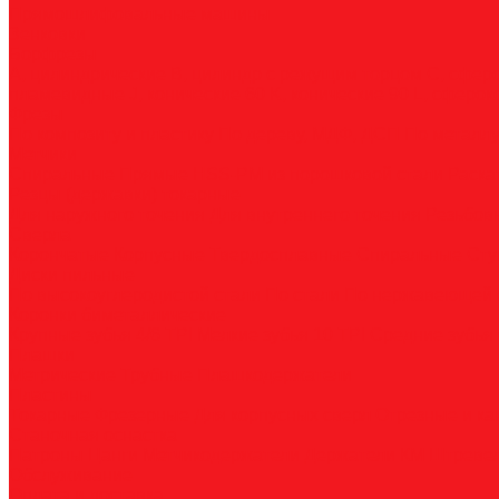
Прямошлифовальные машины
Зенковки
Борфрезы
А, цилиндрические
B, цилиндр с режущим торцом
С, сфер
пламевидные
J, конические 60
K, конические 90
L, сферок
Фрезы
По композиту и пластику
По дереву, МДФ, ДСП
По металл
Метчики
Спиральные
Прямые
HSS-PM из порошковой стали
Раска
Резцы (державки) токарные
Для наружного точения
Для внутреннего точения
Резьбо
Сверла
Корончатые
Корпусные
Твердосплавные
Спиральные
Сту
Диски пильные
По высокоуглеродистой стали
По стали
По нержавеющей 
Коронки биметаллические
Крупные зубья 4/6 TPI
Мелкие зубья 10 TPI
Средние зубья 
Плашки
Метрические
Трубные
Плашкодержатели
Пластины
Токарные
Фрезерные
Для корпусных сверл
Отрезные и к
Станочная оснастка
Патроны
Цанги
Метчикодержатели
Держатели КМ
Штреве
Обслуживание
Оплата и доставка