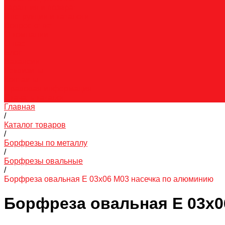
Гарантия и возврат
Инструкции и каталоги
Вопрос-ответ
О компании
О нас
Блог
Вакансии
Реквизиты
Контакты
Правовая информация
Скачать каталог
Главная
/
Каталог товаров
/
Борфрезы по металлу
/
Борфрезы овальные
/
Борфреза овальная E 03х06 M03 насечка по алюминию
Борфреза овальная E 03х0