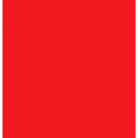
Магнитные станки
Прямошлифовальные машины
Зенковки
Борфрезы
А, цилиндрические
B, цилиндр с режущим торцом
С,
сфероцилиндрические
D, сферические
E, овальные
F,
параболические
G, парабола с точечным концом
H,
пламевидные
J, конические 60
K, конические 90
L,
сфероконические
M, конические
N, обратный конус
T,
дисковые
R, радиусные
Наборы борфрез
Метчики
Спиральные
Прямые
HSS-PM из порошковой стали
Раскатники (бесстружечные)
Трубные
Шахматные
Гаечные
UNC/UNF
Комплектные
Воротки
Резцы (державки) токарные
Для наружного точения
Для внутреннего точения
Резьбовые
Канавочные
Отрезные
Принадлежности
Сверла
Корончатые
Корпусные
Твердосплавные
Спиральные
Ступенчатые
Двухсторонние
Центровочные
Диски пильные
По высокоуглеродистой стали
По стали
По
нержавеющей стали
По алюминию
По сэндвич-панелям
Универсальные
Коронки биметаллические