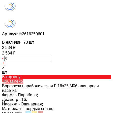
Артикул:
2616250601
В наличии: 73 шт
2 534 ₽
2 534 ₽
-
+
×
шт.
В корзину
Добавлено
Борфреза параболическая F 16х25 M06 одинарная
насечка
Форма -
Парабола;
Диаметр -
16;
Насечка -
Одинарная;
Материал -
твердый сплав;