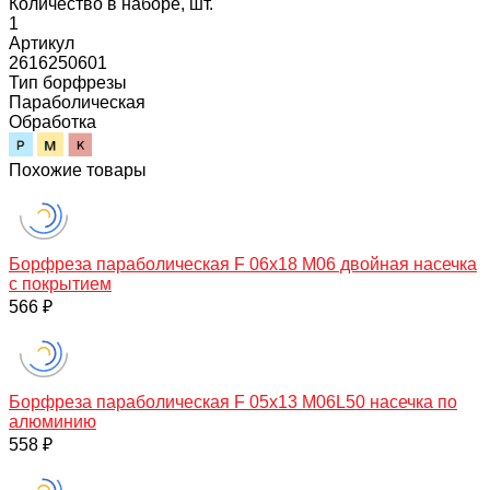
Количество в наборе, шт.
1
Артикул
2616250601
Тип борфрезы
Параболическая
Обработка
Похожие товары
Борфреза параболическая F 06х18 M06 двойная насечка
с покрытием
566 ₽
Борфреза параболическая F 05х13 M06L50 насечка по
алюминию
558 ₽