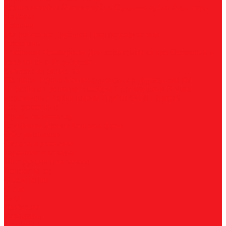
Крупные зубья
Мелкие зубья
Средние зубья
Адаптеры
Наборы
Плашки
Метрические
Трубные
Плашкодержатели
Пластины
Токарные
Фрезерные
Для корпусных сверл
Отрезные и
канавочные
Резьбовые
Станочная оснастка
Патроны
Цанги
Метчикодержатели
Держатели КМ
Штревели
Цанговые наборы
Переходники
Втулки
переходные
Гайки
Ключи
Трубки СОЖ
Штифты
центровочные
Фрезы по металлу
Концевые фрезы
Корпуса фрез
Обслуживание
Оплата и доставка
Гарантия и возврат
Инструкции и каталоги
Вопрос-ответ
О компании
О нас
Блог
Вакансии
Реквизиты
Контакты