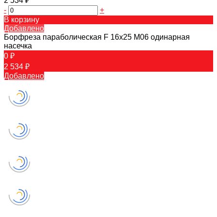
2 534 ₽
-
+
В корзину
Добавлено
Борфреза параболическая F 16х25 M06 одинарная
насечка
0 ₽
2 534 ₽
Добавлено