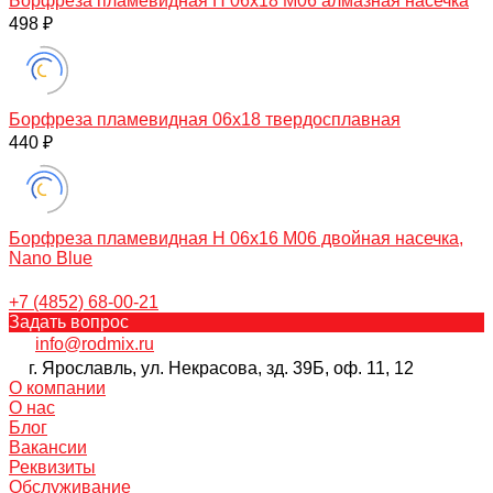
Борфреза пламевидная H 06х18 M06 алмазная насечка
498 ₽
Борфреза пламевидная 06х18 твердосплавная
440 ₽
Борфреза пламевидная H 06х16 M06 двойная насечка,
Nano Blue
+7 (4852) 68-00-21
Задать вопрос
info@rodmix.ru
г. Ярославль, ул. Некрасова, зд. 39Б, оф. 11, 12
О компании
О нас
Блог
Вакансии
Реквизиты
Обслуживание