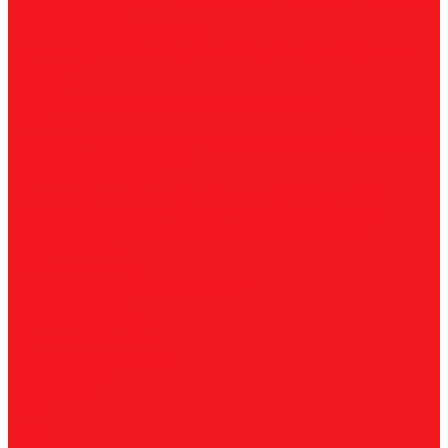
Универсальные
Коронки биметаллические
Крупные зубья
Мелкие зубья
Средние зубья
Адаптеры
Наборы
Плашки
Метрические
Трубные
Плашкодержатели
Пластины
Токарные
Фрезерные
Для корпусных сверл
Отрезные и
канавочные
Резьбовые
Станочная оснастка
Патроны
Цанги
Метчикодержатели
Держатели КМ
Штревели
Цанговые наборы
Переходники
Втулки
переходные
Гайки
Ключи
Трубки СОЖ
Штифты
центровочные
Фрезы по металлу
Концевые фрезы
Корпуса фрез
Обслуживание
Оплата и доставка
Гарантия и возврат
Инструкции и каталоги
Вопрос-ответ
О компании
О нас
Блог
Вакансии