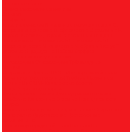
Магнитные станки
Прямошлифовальные машины
Зенковки
Борфрезы
А, цилиндрические
B, цилиндр с режущим торцом
С,
сфероцилиндрические
D, сферические
E, овальные
F,
параболические
G, парабола с точечным концом
H,
пламевидные
J, конические 60
K, конические 90
L,
сфероконические
M, конические
N, обратный конус
T,
дисковые
R, радиусные
Наборы борфрез
Фрезы по композиту и пластику
Двухзаходные
Однозаходные
Трёхзаходные
Метчики
Спиральные
Прямые
HSS-PM из порошковой стали
Раскатники (бесстружечные)
Трубные
Шахматные
Гаечные
UNC/UNF
Комплектные
Воротки
Резцы (державки) токарные
Для наружного точения
Для внутреннего точения
Резьбовые
Канавочные
Отрезные
Принадлежности
Сверла
Корончатые
Корпусные
Твердосплавные
Спиральные
Ступенчатые
Двухсторонние
Центровочные
Диски пильные
По высокоуглеродистой стали
По стали
По
нержавеющей стали
По алюминию
По сэндвич-панелям