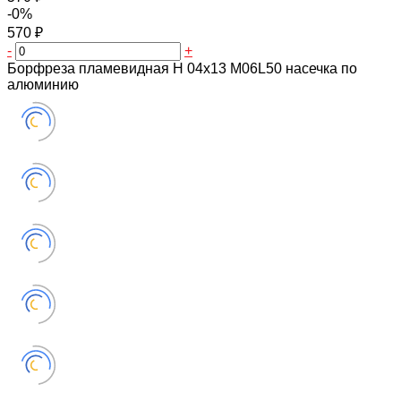
-0%
570 ₽
-
+
Борфреза пламевидная H 04х13 M06L50 насечка по
алюминию