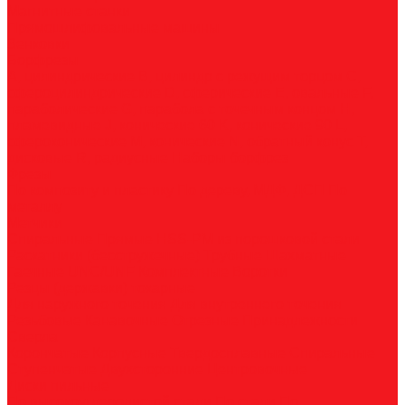
Магнитные станки
Прямошлифовальные машины
Зенковки
Борфрезы
А, цилиндрические
B, цилиндр с режущим торцом
С,
сфероцилиндрические
D, сферические
E, овальные
F,
параболические
G, парабола с точечным концом
H,
пламевидные
J, конические 60
K, конические 90
L,
сфероконические
M, конические
N, обратный конус
T,
дисковые
R, радиусные
Наборы борфрез
Фрезы
По композиту и пластику
По дереву, МДФ, ДСП
По
металлу
Метчики
Спиральные
Прямые
HSS-PM из порошковой стали
Раскатники (бесстружечные)
Трубные
Шахматные
Гаечные
UNC/UNF
Комплектные
Воротки
Резцы (державки) токарные
Для наружного точения
Для внутреннего точения
Резьбовые
Канавочные
Отрезные
Принадлежности
Сверла
Корончатые
Корпусные
Твердосплавные
Спиральные
Ступенчатые
Двухсторонние
Центровочные
Диски пильные
По высокоуглеродистой стали
По стали
По