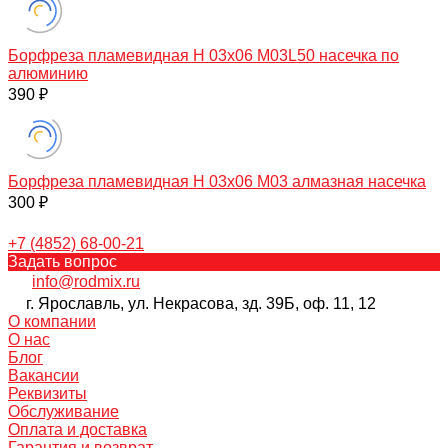
Борфреза пламевидная H 03х06 M03L50 насечка по
алюминию
390 ₽
Борфреза пламевидная H 03х06 M03 алмазная насечка
300 ₽
+7 (4852) 68-00-21
Задать вопрос
info@rodmix.ru
г. Ярославль, ул. Некрасова, зд. 39Б, оф. 11, 12
О компании
О нас
Блог
Вакансии
Реквизиты
Обслуживание
Оплата и доставка
Гарантия и возврат