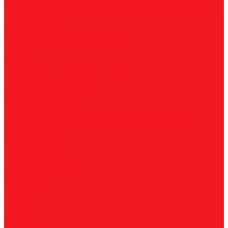
нержавеющей стали
По алюминию
По сэндвич-панелям
Универсальные
Коронки биметаллические
Крупные зубья 4/6 TPI
Мелкие зубья 10 TPI
Средние
зубья 6/10 TPI
Адаптеры
Наборы
Плашки
Метрические
Трубные
Плашкодержатели
Пластины
Токарные
Фрезерные
Для корпусных сверл
Отрезные и
канавочные
Резьбовые
Станочная оснастка
Патроны
Цанги
Метчикодержатели
Держатели КМ
Штревели
Цанговые наборы
Переходники
Втулки
переходные
Гайки
Ключи
Трубки СОЖ
Штифты
центровочные
Обслуживание
Оплата и доставка
Гарантия и возврат
Инструкции и каталоги
Вопрос-ответ
О компании
О нас
Блог
Вакансии
Реквизиты