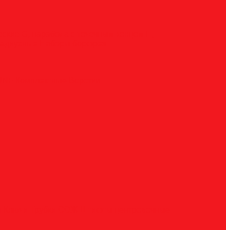
ческие
G, парабола с точечным концом
H,
радиусные
Наборы борфрез
UNF
Комплектные
Воротки
и
Ключи
Трубки СОЖ
Штифты центровочные