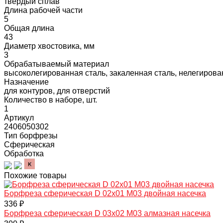
твердый сплав
Длина рабочей части
5
Общая длина
43
Диаметр хвостовика, мм
3
Обрабатываемый материал
высоколегированная сталь, закаленная сталь, нелегирован
Назначение
для контуров, для отверстий
Количество в наборе, шт.
1
Артикул
2406050302
Тип борфрезы
Сферическая
Обработка
Похожие товары
Борфреза сферическая D 02х01 M03 двойная насечка
336 ₽
Борфреза сферическая D 03х02 M03 алмазная насечка