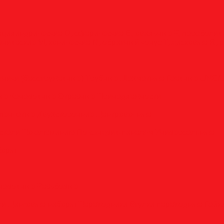
оцилиндрические
D, сферические
E, овальные
F, параболи
онические
M, конические
N, обратный конус
T, дисковые
R, 
тники (бесстружечные)
Трубные
Шахматные
Гаечные
UNC/
вые
Канавочные
Отрезные
Принадлежности
пенчатые
Двухсторонние
Центровочные
стали
По алюминию
По сэндвич-панелям
Универсальные
боры
анавочные
Резьбовые
ли
Цанговые наборы
Переходники
Втулки переходные
Гайк