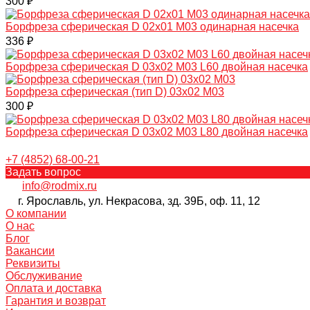
300 ₽
Борфреза сферическая D 02х01 M03 одинарная насечка
336 ₽
Борфреза сферическая D 03х02 M03 L60 двойная насечка
Борфреза сферическая (тип D) 03х02 M03
300 ₽
Борфреза сферическая D 03х02 M03 L80 двойная насечка
+7 (4852) 68-00-21
Задать вопрос
info@rodmix.ru
г. Ярославль, ул. Некрасова, зд. 39Б, оф. 11, 12
О компании
О нас
Блог
Вакансии
Реквизиты
Обслуживание
Оплата и доставка
Гарантия и возврат