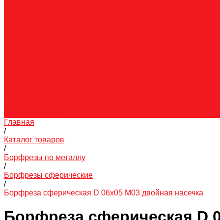
Обслуживание
Оплата и доставка
Гарантия и возврат
Инструкции и каталоги
Вопрос-ответ
О компании
О нас
Блог
Вакансии
Реквизиты
Контакты
Правовая информация
Скачать каталог
Главная
/
Каталог товаров
/
Борфрезы по металлу
/
Борфрезы сферические
/
Борфреза сферическая D 06х05 M03 двойная насечка
Борфреза сферическая D 0