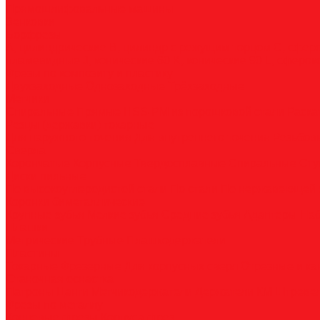
Прямошлифовальные машины
Зенковки
Борфрезы
А, цилиндрические
B, цилиндр с режущим торцом
С, сфер
пламевидные
J, конические 60
K, конические 90
L, сферок
Фрезы по композиту и пластику
Двухзаходные
Однозаходные
Трёхзаходные
Метчики
Спиральные
Прямые
HSS-PM из порошковой стали
Раска
Резцы (державки) токарные
Для наружного точения
Для внутреннего точения
Резьбо
Сверла
Корончатые
Корпусные
Твердосплавные
Спиральные
Сту
Диски пильные
По высокоуглеродистой стали
По стали
По нержавеющей 
Коронки биметаллические
Крупные зубья
Мелкие зубья
Средние зубья
Адаптеры
На
Плашки
Метрические
Трубные
Плашкодержатели
Пластины
Токарные
Фрезерные
Для корпусных сверл
Отрезные и к
Станочная оснастка
Патроны
Цанги
Метчикодержатели
Держатели КМ
Штреве
Фрезы по металлу
Концевые фрезы
Корпуса фрез