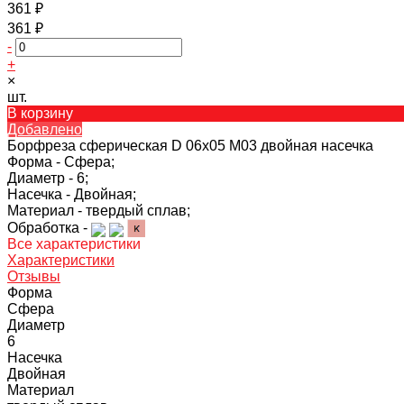
361 ₽
361 ₽
-
+
×
шт.
В корзину
Добавлено
Борфреза сферическая D 06х05 M03 двойная насечка
Форма -
Сфера;
Диаметр -
6;
Насечка -
Двойная;
Материал -
твердый сплав;
Обработка -
Все характеристики
Характеристики
Отзывы
Форма
Сфера
Диаметр
6
Насечка
Двойная
Материал