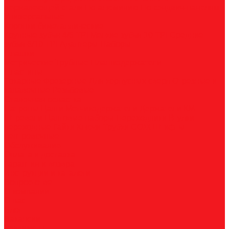
нержавеющей стали
По алюминию
По сэндвич-панелям
Универсальные
Коронки биметаллические
Крупные зубья 4/6 TPI
Мелкие зубья 10 TPI
Средние
зубья 6/10 TPI
Адаптеры
Наборы
Плашки
Метрические
Трубные
Плашкодержатели
Пластины
Токарные
Фрезерные
Для корпусных сверл
Отрезные и
канавочные
Резьбовые
Станочная оснастка
Патроны
Цанги
Метчикодержатели
Держатели КМ
Штревели
Цанговые наборы
Переходники
Втулки
переходные
Гайки
Ключи
Трубки СОЖ
Штифты
центровочные
Обслуживание
Оплата и доставка
Гарантия и возврат
Инструкции и каталоги
Вопрос-ответ
О компании
О нас
Блог
Вакансии
Реквизиты