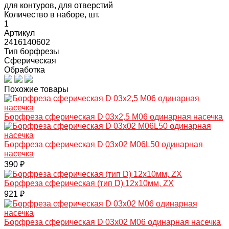
для контуров, для отверстий
Количество в наборе, шт.
1
Артикул
2416140602
Тип борфрезы
Сферическая
Обработка
Похожие товары
Борфреза сферическая D 03х2,5 M06 одинарная насечка
Борфреза сферическая D 03х02 M06L50 одинарная
насечка
390 ₽
Борфреза сферическая (тип D) 12х10мм, ZX
921 ₽
Борфреза сферическая D 03х02 M06 одинарная насечка