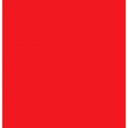
Магнитные станки
Прямошлифовальные машины
Зенковки
Борфрезы
А, цилиндрические
B, цилиндр с режущим торцом
С,
сфероцилиндрические
D, сферические
E, овальные
F,
параболические
G, парабола с точечным концом
H,
пламевидные
J, конические 60
K, конические 90
L,
сфероконические
M, конические
N, обратный конус
T,
дисковые
R, радиусные
Наборы борфрез
Фрезы
По композиту и пластику
По дереву, МДФ, ДСП
По
металлу
Метчики
Спиральные
Прямые
HSS-PM из порошковой стали
Раскатники (бесстружечные)
Трубные
Шахматные
Гаечные
UNC/UNF
Комплектные
Воротки
Резцы (державки) токарные
Для наружного точения
Для внутреннего точения
Резьбовые
Канавочные
Отрезные
Принадлежности
Сверла
Корончатые
Корпусные
Твердосплавные
Спиральные
Ступенчатые
Двухсторонние
Центровочные
Диски пильные
По высокоуглеродистой стали
По стали
По