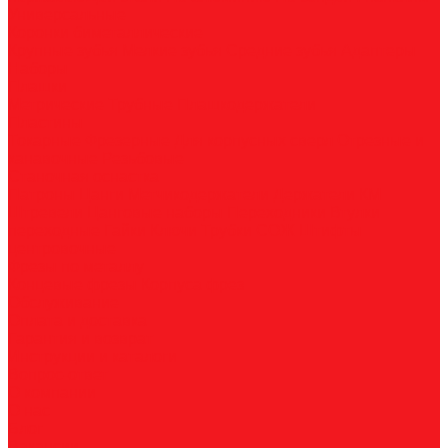
Универсальные
Коронки биметаллические
Крупные зубья
Мелкие зубья
Средние зубья
Адаптеры
Наборы
Плашки
Метрические
Трубные
Плашкодержатели
Пластины
Токарные
Фрезерные
Для корпусных сверл
Отрезные и
канавочные
Резьбовые
Станочная оснастка
Патроны
Цанги
Метчикодержатели
Держатели КМ
Штревели
Цанговые наборы
Переходники
Втулки
переходные
Гайки
Ключи
Трубки СОЖ
Штифты
центровочные
Фрезы по металлу
Концевые фрезы
Корпуса фрез
Обслуживание
Оплата и доставка
Гарантия и возврат
Инструкции и каталоги
Вопрос-ответ
О компании
О нас
Блог
Вакансии