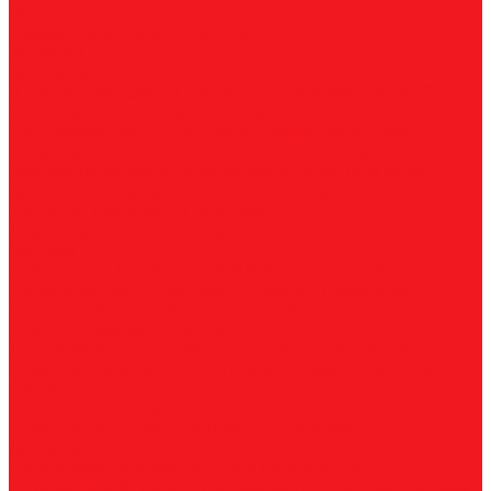
Магнитные станки
Прямошлифовальные машины
Зенковки
Борфрезы
А, цилиндрические
B, цилиндр с режущим торцом
С,
сфероцилиндрические
D, сферические
E, овальные
F,
параболические
G, парабола с точечным концом
H,
пламевидные
J, конические 60
K, конические 90
L,
сфероконические
M, конические
N, обратный конус
T,
дисковые
R, радиусные
Наборы борфрез
Фрезы по композиту и пластику
Двухзаходные
Однозаходные
Трёхзаходные
Метчики
Спиральные
Прямые
HSS-PM из порошковой стали
Раскатники (бесстружечные)
Трубные
Шахматные
Гаечные
UNC/UNF
Комплектные
Воротки
Резцы (державки) токарные
Для наружного точения
Для внутреннего точения
Резьбовые
Канавочные
Отрезные
Принадлежности
Сверла
Корончатые
Корпусные
Твердосплавные
Спиральные
Ступенчатые
Двухсторонние
Центровочные
Диски пильные
По высокоуглеродистой стали
По стали
По
нержавеющей стали
По алюминию
По сэндвич-панелям