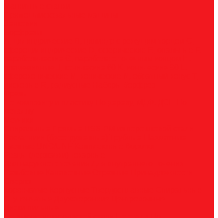
Магнитные станки
Прямошлифовальные машины
Зенковки
Борфрезы
А, цилиндрические
B, цилиндр с режущим торцом
С,
сфероцилиндрические
D, сферические
E, овальные
F,
параболические
G, парабола с точечным концом
H,
пламевидные
J, конические 60
K, конические 90
L,
сфероконические
M, конические
N, обратный конус
T,
дисковые
R, радиусные
Наборы борфрез
Фрезы
По композиту и пластику
По дереву, МДФ, ДСП
По
металлу
Метчики
Спиральные
Прямые
HSS-PM из порошковой стали
Раскатники (бесстружечные)
Трубные
Шахматные
Гаечные
UNC/UNF
Комплектные
Воротки
Резцы (державки) токарные
Для наружного точения
Для внутреннего точения
Резьбовые
Канавочные
Отрезные
Принадлежности
Сверла
Корончатые
Корпусные
Твердосплавные
Спиральные
Ступенчатые
Двухсторонние
Центровочные
Диски пильные
По высокоуглеродистой стали
По стали
По