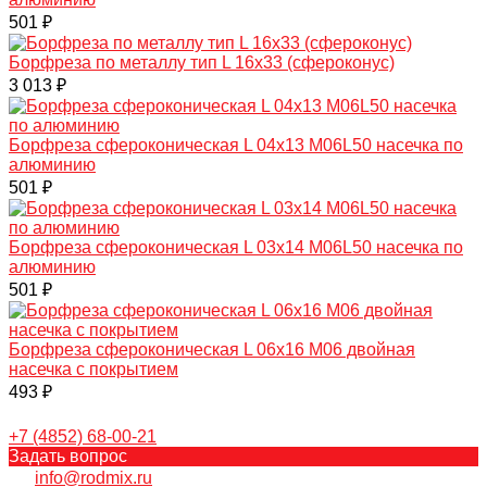
501 ₽
Борфреза по металлу тип L 16х33 (сфероконус)
3 013 ₽
Борфреза сфероконическая L 04х13 M06L50 насечка по
алюминию
501 ₽
Борфреза сфероконическая L 03х14 M06L50 насечка по
алюминию
501 ₽
Борфреза сфероконическая L 06х16 M06 двойная
насечка с покрытием
493 ₽
+7 (4852) 68-00-21
Задать вопрос
info@rodmix.ru