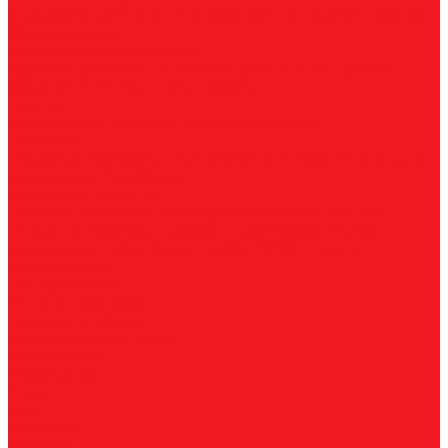
нержавеющей стали
По алюминию
По сэндвич-панелям
Универсальные
Коронки биметаллические
Крупные зубья 4/6 TPI
Мелкие зубья 10 TPI
Средние
зубья 6/10 TPI
Адаптеры
Наборы
Плашки
Метрические
Трубные
Плашкодержатели
Пластины
Токарные
Фрезерные
Для корпусных сверл
Отрезные и
канавочные
Резьбовые
Станочная оснастка
Патроны
Цанги
Метчикодержатели
Держатели КМ
Штревели
Цанговые наборы
Переходники
Втулки
переходные
Гайки
Ключи
Трубки СОЖ
Штифты
центровочные
Обслуживание
Оплата и доставка
Гарантия и возврат
Инструкции и каталоги
Вопрос-ответ
О компании
О нас
Блог
Вакансии
Реквизиты