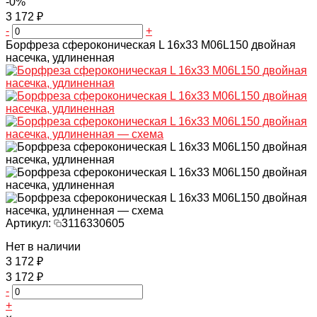
-0%
3 172 ₽
-
+
Борфреза сфероконическая L 16х33 M06L150 двойная
насечка, удлиненная
Артикул:
3116330605
Нет в наличии
3 172 ₽
3 172 ₽
-
+