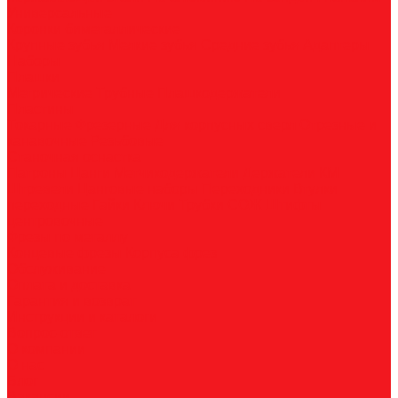
Универсальные
Коронки биметаллические
Крупные зубья
Мелкие зубья
Средние зубья
Адаптеры
Наборы
Плашки
Метрические
Трубные
Плашкодержатели
Пластины
Токарные
Фрезерные
Для корпусных сверл
Отрезные и
канавочные
Резьбовые
Станочная оснастка
Патроны
Цанги
Метчикодержатели
Держатели КМ
Штревели
Цанговые наборы
Переходники
Втулки
переходные
Гайки
Ключи
Трубки СОЖ
Штифты
центровочные
Фрезы по металлу
Концевые фрезы
Корпуса фрез
Обслуживание
Оплата и доставка
Гарантия и возврат
Инструкции и каталоги
Вопрос-ответ
О компании
О нас
Блог
Вакансии