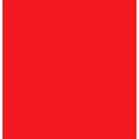
Магнитные станки
Прямошлифовальные машины
Зенковки
Борфрезы
А, цилиндрические
B, цилиндр с режущим торцом
С,
сфероцилиндрические
D, сферические
E, овальные
F,
параболические
G, парабола с точечным концом
H,
пламевидные
J, конические 60
K, конические 90
L,
сфероконические
M, конические
N, обратный конус
T,
дисковые
R, радиусные
Наборы борфрез
Фрезы по композиту и пластику
Двухзаходные
Однозаходные
Трёхзаходные
Метчики
Спиральные
Прямые
HSS-PM из порошковой стали
Раскатники (бесстружечные)
Трубные
Шахматные
Гаечные
UNC/UNF
Комплектные
Воротки
Резцы (державки) токарные
Для наружного точения
Для внутреннего точения
Резьбовые
Канавочные
Отрезные
Принадлежности
Сверла
Корончатые
Корпусные
Твердосплавные
Спиральные
Ступенчатые
Двухсторонние
Центровочные
Диски пильные
По высокоуглеродистой стали
По стали
По
нержавеющей стали
По алюминию
По сэндвич-панелям