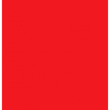
Магнитные станки
Прямошлифовальные машины
Зенковки
Борфрезы
А, цилиндрические
B, цилиндр с режущим торцом
С,
сфероцилиндрические
D, сферические
E, овальные
F,
параболические
G, парабола с точечным концом
H,
пламевидные
J, конические 60
K, конические 90
L,
сфероконические
M, конические
N, обратный конус
T,
дисковые
R, радиусные
Наборы борфрез
Фрезы
По композиту и пластику
По дереву, МДФ, ДСП
По
металлу
Метчики
Спиральные
Прямые
HSS-PM из порошковой стали
Раскатники (бесстружечные)
Трубные
Шахматные
Гаечные
UNC/UNF
Комплектные
Воротки
Резцы (державки) токарные
Для наружного точения
Для внутреннего точения
Резьбовые
Канавочные
Отрезные
Принадлежности
Сверла
Корончатые
Корпусные
Твердосплавные
Спиральные
Ступенчатые
Двухсторонние
Центровочные
Диски пильные
По высокоуглеродистой стали
По стали
По