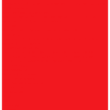
нержавеющей стали
По алюминию
По сэндвич-панелям
Универсальные
Коронки биметаллические
Крупные зубья 4/6 TPI
Мелкие зубья 10 TPI
Средние
зубья 6/10 TPI
Адаптеры
Наборы
Плашки
Метрические
Трубные
Плашкодержатели
Пластины
Токарные
Фрезерные
Для корпусных сверл
Отрезные и
канавочные
Резьбовые
Станочная оснастка
Патроны
Цанги
Метчикодержатели
Держатели КМ
Штревели
Цанговые наборы
Переходники
Втулки
переходные
Гайки
Ключи
Трубки СОЖ
Штифты
центровочные
Обслуживание
Оплата и доставка
Гарантия и возврат
Инструкции и каталоги
Вопрос-ответ
О компании
О нас
Блог
Вакансии
Реквизиты