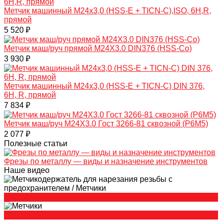
Метчик машинный M24х3,0 (HSS-E + TICN-C),ISO, 6H,R,
прямой
5 520 ₽
Метчик маш/руч прямой M24X3.0 DIN376 (HSS-Co)
3 930 ₽
Метчик машинный M24x3,0 (HSS-Е + TICN-С) DIN 376,
6H, R, прямой
7 834 ₽
Метчик маш/руч M24X3.0 Гост 3266-81 сквозной (Р6М5)
2 077 ₽
Полезные статьи
Фрезы по металлу — виды и назначение инструментов
Наше видео