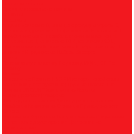
Магнитные станки
Прямошлифовальные машины
Зенковки
Борфрезы
А, цилиндрические
B, цилиндр с режущим торцом
С,
сфероцилиндрические
D, сферические
E, овальные
F,
параболические
G, парабола с точечным концом
H,
пламевидные
J, конические 60
K, конические 90
L,
сфероконические
M, конические
N, обратный конус
T,
дисковые
R, радиусные
Наборы борфрез
Фрезы
По композиту и пластику
По дереву, МДФ, ДСП
По
металлу
Метчики
Спиральные
Прямые
HSS-PM из порошковой стали
Раскатники (бесстружечные)
Трубные
Шахматные
Гаечные
UNC/UNF
Комплектные
Воротки
Резцы (державки) токарные
Для наружного точения
Для внутреннего точения
Резьбовые
Канавочные
Отрезные
Принадлежности
Сверла
Корончатые
Корпусные
Твердосплавные
Спиральные
Ступенчатые
Двухсторонние
Центровочные
Диски пильные
По высокоуглеродистой стали
По стали
По