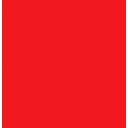
нержавеющей стали
По алюминию
По сэндвич-панелям
Универсальные
Коронки биметаллические
Крупные зубья 4/6 TPI
Мелкие зубья 10 TPI
Средние
зубья 6/10 TPI
Адаптеры
Наборы
Плашки
Метрические
Трубные
Плашкодержатели
Пластины
Токарные
Фрезерные
Для корпусных сверл
Отрезные и
канавочные
Резьбовые
Станочная оснастка
Патроны
Цанги
Метчикодержатели
Держатели КМ
Штревели
Цанговые наборы
Переходники
Втулки
переходные
Гайки
Ключи
Трубки СОЖ
Штифты
центровочные
Обслуживание
Оплата и доставка
Гарантия и возврат
Инструкции и каталоги
Вопрос-ответ
О компании
О нас
Блог
Вакансии
Реквизиты