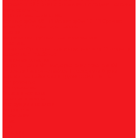
нержавеющей стали
По алюминию
По сэндвич-панелям
Универсальные
Коронки биметаллические
Крупные зубья 4/6 TPI
Мелкие зубья 10 TPI
Средние
зубья 6/10 TPI
Адаптеры
Наборы
Плашки
Метрические
Трубные
Плашкодержатели
Пластины
Токарные
Фрезерные
Для корпусных сверл
Отрезные и
канавочные
Резьбовые
Станочная оснастка
Патроны
Цанги
Метчикодержатели
Держатели КМ
Штревели
Цанговые наборы
Переходники
Втулки
переходные
Гайки
Ключи
Трубки СОЖ
Штифты
центровочные
Обслуживание
Оплата и доставка
Гарантия и возврат
Инструкции и каталоги
Вопрос-ответ
О компании
О нас
Блог
Вакансии
Реквизиты