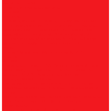
Магнитные станки
Прямошлифовальные машины
Зенковки
Борфрезы
А, цилиндрические
B, цилиндр с режущим торцом
С,
сфероцилиндрические
D, сферические
E, овальные
F,
параболические
G, парабола с точечным концом
H,
пламевидные
J, конические 60
K, конические 90
L,
сфероконические
M, конические
N, обратный конус
T,
дисковые
R, радиусные
Наборы борфрез
Фрезы
По композиту и пластику
По дереву, МДФ, ДСП
По
металлу
Метчики
Спиральные
Прямые
HSS-PM из порошковой стали
Раскатники (бесстружечные)
Трубные
Шахматные
Гаечные
UNC/UNF
Комплектные
Воротки
Резцы (державки) токарные
Для наружного точения
Для внутреннего точения
Резьбовые
Канавочные
Отрезные
Принадлежности
Сверла
Корончатые
Корпусные
Твердосплавные
Спиральные
Ступенчатые
Двухсторонние
Центровочные
Диски пильные
По высокоуглеродистой стали
По стали
По