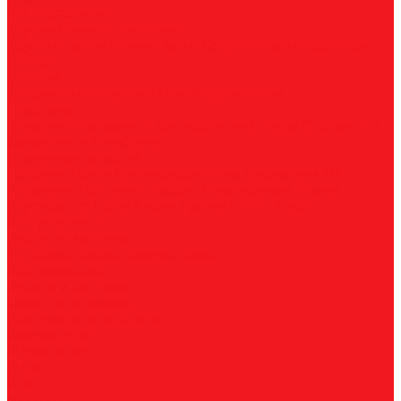
Универсальные
Коронки биметаллические
Крупные зубья
Мелкие зубья
Средние зубья
Адаптеры
Наборы
Плашки
Метрические
Трубные
Плашкодержатели
Пластины
Токарные
Фрезерные
Для корпусных сверл
Отрезные и
канавочные
Резьбовые
Станочная оснастка
Патроны
Цанги
Метчикодержатели
Держатели КМ
Штревели
Цанговые наборы
Переходники
Втулки
переходные
Гайки
Ключи
Трубки СОЖ
Штифты
центровочные
Фрезы по металлу
Концевые фрезы
Корпуса фрез
Обслуживание
Оплата и доставка
Гарантия и возврат
Инструкции и каталоги
Вопрос-ответ
О компании
О нас
Блог
Вакансии