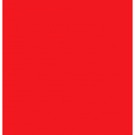
Магнитные станки
Прямошлифовальные машины
Зенковки
Борфрезы
А, цилиндрические
B, цилиндр с режущим торцом
С,
сфероцилиндрические
D, сферические
E, овальные
F,
параболические
G, парабола с точечным концом
H,
пламевидные
J, конические 60
K, конические 90
L,
сфероконические
M, конические
N, обратный конус
T,
дисковые
R, радиусные
Наборы борфрез
Фрезы по композиту и пластику
Двухзаходные
Однозаходные
Трёхзаходные
Метчики
Спиральные
Прямые
HSS-PM из порошковой стали
Раскатники (бесстружечные)
Трубные
Шахматные
Гаечные
UNC/UNF
Комплектные
Воротки
Резцы (державки) токарные
Для наружного точения
Для внутреннего точения
Резьбовые
Канавочные
Отрезные
Принадлежности
Сверла
Корончатые
Корпусные
Твердосплавные
Спиральные
Ступенчатые
Двухсторонние
Центровочные
Диски пильные
По высокоуглеродистой стали
По стали
По
нержавеющей стали
По алюминию
По сэндвич-панелям