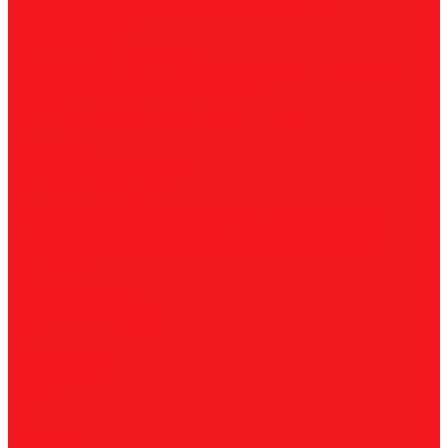
нержавеющей стали
По алюминию
По сэндвич-панелям
Универсальные
Коронки биметаллические
Крупные зубья 4/6 TPI
Мелкие зубья 10 TPI
Средние
зубья 6/10 TPI
Адаптеры
Наборы
Плашки
Метрические
Трубные
Плашкодержатели
Пластины
Токарные
Фрезерные
Для корпусных сверл
Отрезные и
канавочные
Резьбовые
Станочная оснастка
Патроны
Цанги
Метчикодержатели
Держатели КМ
Штревели
Цанговые наборы
Переходники
Втулки
переходные
Гайки
Ключи
Трубки СОЖ
Штифты
центровочные
Обслуживание
Оплата и доставка
Гарантия и возврат
Инструкции и каталоги
Вопрос-ответ
О компании
О нас
Блог
Вакансии
Реквизиты