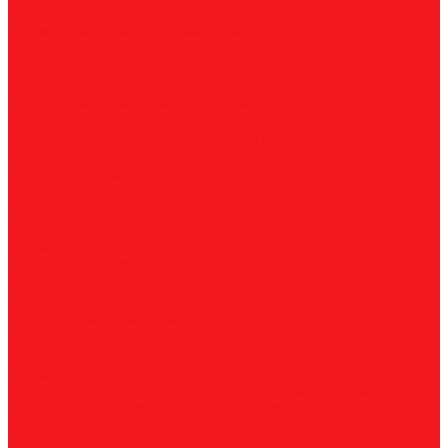
Магнитные станки
Прямошлифовальные машины
Зенковки
Борфрезы
А, цилиндрические
B, цилиндр с режущим торцом
С,
сфероцилиндрические
D, сферические
E, овальные
F,
параболические
G, парабола с точечным концом
H,
пламевидные
J, конические 60
K, конические 90
L,
сфероконические
M, конические
N, обратный конус
T,
дисковые
R, радиусные
Наборы борфрез
Фрезы
По композиту и пластику
По дереву, МДФ, ДСП
По
металлу
Метчики
Спиральные
Прямые
HSS-PM из порошковой стали
Раскатники (бесстружечные)
Трубные
Шахматные
Гаечные
UNC/UNF
Комплектные
Воротки
Резцы (державки) токарные
Для наружного точения
Для внутреннего точения
Резьбовые
Канавочные
Отрезные
Принадлежности
Сверла
Корончатые
Корпусные
Твердосплавные
Спиральные
Ступенчатые
Двухсторонние
Центровочные
Диски пильные
По высокоуглеродистой стали
По стали
По