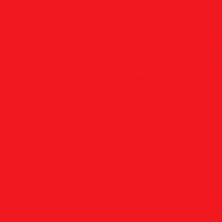
оцилиндрические
D, сферические
E, овальные
F, параболи
онические
M, конические
N, обратный конус
T, дисковые
R, 
у
тники (бесстружечные)
Трубные
Шахматные
Гаечные
UNC/
вые
Канавочные
Отрезные
Принадлежности
пенчатые
Двухсторонние
Центровочные
стали
По алюминию
По сэндвич-панелям
Универсальные
6/10 TPI
Адаптеры
Наборы
анавочные
Резьбовые
ли
Цанговые наборы
Переходники
Втулки переходные
Гайк