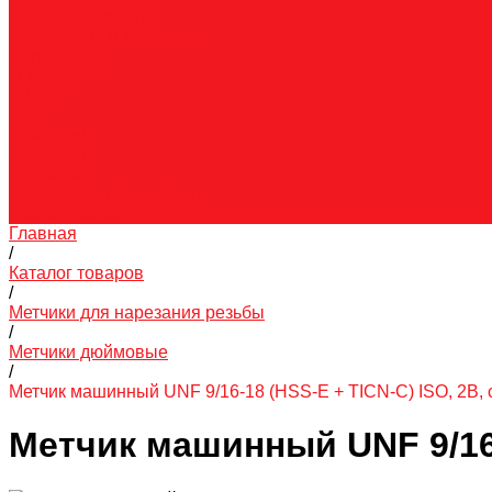
Гарантия и возврат
Инструкции и каталоги
Вопрос-ответ
О компании
О нас
Блог
Вакансии
Реквизиты
Контакты
Правовая информация
Скачать каталог
Главная
/
Каталог товаров
/
Метчики для нарезания резьбы
/
Метчики дюймовые
/
Метчик машинный UNF 9/16-18 (HSS-E + TICN-C) ISO, 2В,
Метчик машинный UNF 9/16-