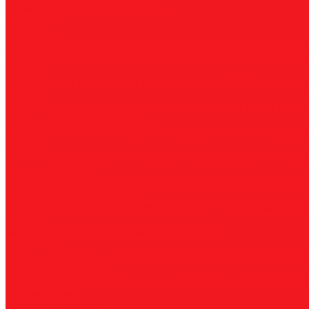
Прямошлифовальные машины
Зенковки
Борфрезы
А, цилиндрические
B, цилиндр с режущим торцом
С, сфер
пламевидные
J, конические 60
K, конические 90
L, сферок
Фрезы
По композиту и пластику
По дереву, МДФ, ДСП
По металл
Метчики
Спиральные
Прямые
HSS-PM из порошковой стали
Раска
Резцы (державки) токарные
Для наружного точения
Для внутреннего точения
Резьбо
Сверла
Корончатые
Корпусные
Твердосплавные
Спиральные
Сту
Диски пильные
По высокоуглеродистой стали
По стали
По нержавеющей 
Коронки биметаллические
Крупные зубья 4/6 TPI
Мелкие зубья 10 TPI
Средние зубья 
Плашки
Метрические
Трубные
Плашкодержатели
Пластины
Токарные
Фрезерные
Для корпусных сверл
Отрезные и к
Станочная оснастка
Патроны
Цанги
Метчикодержатели
Держатели КМ
Штреве
Обслуживание
Оплата и доставка