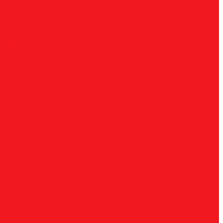
ческие
G, парабола с точечным концом
H,
радиусные
Наборы борфрез
UNF
Комплектные
Воротки
и
Ключи
Трубки СОЖ
Штифты центровочные