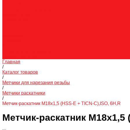
Гарантия и возврат
Инструкции и каталоги
Вопрос-ответ
О компании
О нас
Блог
Вакансии
Реквизиты
Контакты
Правовая информация
Скачать каталог
Главная
/
Каталог товаров
/
Метчики для нарезания резьбы
/
Метчики раскатники
/
Метчик-раскатник M18х1,5 (HSS-E + TICN-C),ISO, 6H,R
Метчик-раскатник M18х1,5 (