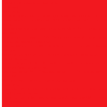
Прямошлифовальные машины
Зенковки
Борфрезы
А, цилиндрические
B, цилиндр с режущим торцом
С, сфер
пламевидные
J, конические 60
K, конические 90
L, сферок
Фрезы
По композиту и пластику
По дереву, МДФ, ДСП
По металл
Метчики
Спиральные
Прямые
HSS-PM из порошковой стали
Раска
Резцы (державки) токарные
Для наружного точения
Для внутреннего точения
Резьбо
Сверла
Корончатые
Корпусные
Твердосплавные
Спиральные
Сту
Диски пильные
По высокоуглеродистой стали
По стали
По нержавеющей 
Коронки биметаллические
Крупные зубья 4/6 TPI
Мелкие зубья 10 TPI
Средние зубья 
Плашки
Метрические
Трубные
Плашкодержатели
Пластины
Токарные
Фрезерные
Для корпусных сверл
Отрезные и к
Станочная оснастка
Патроны
Цанги
Метчикодержатели
Держатели КМ
Штреве
Обслуживание
Оплата и доставка