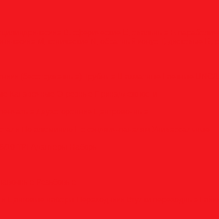
оцилиндрические
D, сферические
E, овальные
F, параболи
онические
M, конические
N, обратный конус
T, дисковые
R, 
у
тники (бесстружечные)
Трубные
Шахматные
Гаечные
UNC/
вые
Канавочные
Отрезные
Принадлежности
пенчатые
Двухсторонние
Центровочные
стали
По алюминию
По сэндвич-панелям
Универсальные
6/10 TPI
Адаптеры
Наборы
анавочные
Резьбовые
ли
Цанговые наборы
Переходники
Втулки переходные
Гайк