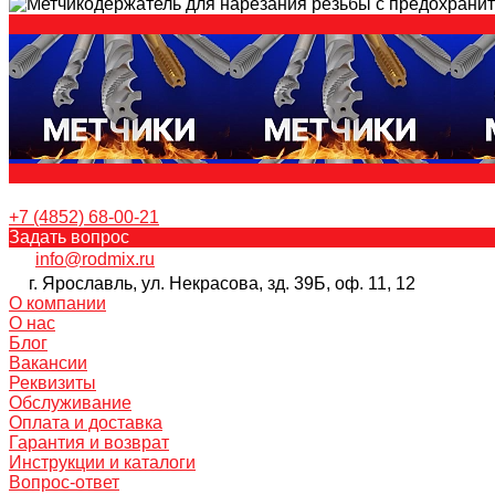
+7 (4852) 68-00-21
Задать вопрос
info@rodmix.ru
г. Ярославль, ул. Некрасова, зд. 39Б, оф. 11, 12
О компании
О нас
Блог
Вакансии
Реквизиты
Обслуживание
Оплата и доставка
Гарантия и возврат
Инструкции и каталоги
Вопрос-ответ