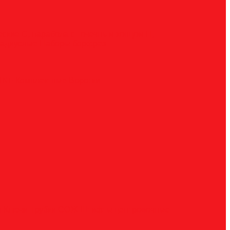
ческие
G, парабола с точечным концом
H,
радиусные
Наборы борфрез
UNF
Комплектные
Воротки
и
Ключи
Трубки СОЖ
Штифты центровочные