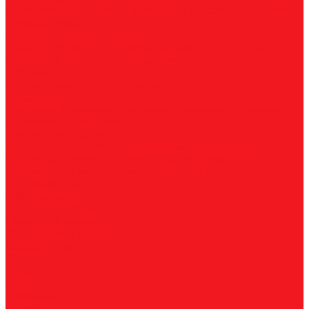
нержавеющей стали
По алюминию
По сэндвич-панелям
Универсальные
Коронки биметаллические
Крупные зубья 4/6 TPI
Мелкие зубья 10 TPI
Средние
зубья 6/10 TPI
Адаптеры
Наборы
Плашки
Метрические
Трубные
Плашкодержатели
Пластины
Токарные
Фрезерные
Для корпусных сверл
Отрезные и
канавочные
Резьбовые
Станочная оснастка
Патроны
Цанги
Метчикодержатели
Держатели КМ
Штревели
Цанговые наборы
Переходники
Втулки
переходные
Гайки
Ключи
Трубки СОЖ
Штифты
центровочные
Обслуживание
Оплата и доставка
Гарантия и возврат
Инструкции и каталоги
Вопрос-ответ
О компании
О нас
Блог
Вакансии
Реквизиты