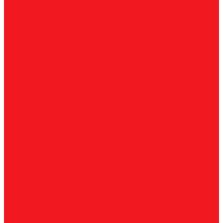
Магнитные станки
Прямошлифовальные машины
Зенковки
Борфрезы
А, цилиндрические
B, цилиндр с режущим торцом
С,
сфероцилиндрические
D, сферические
E, овальные
F,
параболические
G, парабола с точечным концом
H,
пламевидные
J, конические 60
K, конические 90
L,
сфероконические
M, конические
N, обратный конус
T,
дисковые
R, радиусные
Наборы борфрез
Фрезы
По композиту и пластику
По дереву, МДФ, ДСП
По
металлу
Метчики
Спиральные
Прямые
HSS-PM из порошковой стали
Раскатники (бесстружечные)
Трубные
Шахматные
Гаечные
UNC/UNF
Комплектные
Воротки
Резцы (державки) токарные
Для наружного точения
Для внутреннего точения
Резьбовые
Канавочные
Отрезные
Принадлежности
Сверла
Корончатые
Корпусные
Твердосплавные
Спиральные
Ступенчатые
Двухсторонние
Центровочные
Диски пильные
По высокоуглеродистой стали
По стали
По