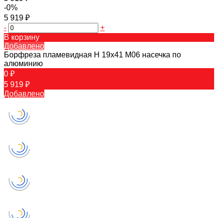
-0%
5 919 ₽
-
+
В корзину
Добавлено
Борфреза пламевидная H 19х41 M06 насечка по
алюминию
0 ₽
5 919 ₽
Добавлено