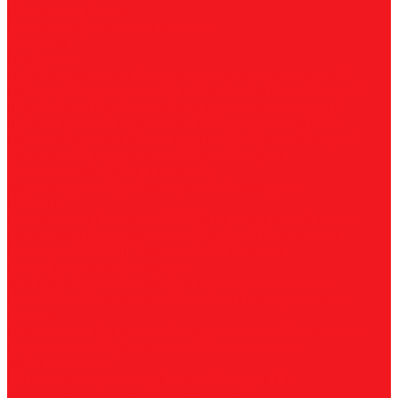
Магнитные станки
Прямошлифовальные машины
Зенковки
Борфрезы
А, цилиндрические
B, цилиндр с режущим торцом
С,
сфероцилиндрические
D, сферические
E, овальные
F,
параболические
G, парабола с точечным концом
H,
пламевидные
J, конические 60
K, конические 90
L,
сфероконические
M, конические
N, обратный конус
T,
дисковые
R, радиусные
Наборы борфрез
Фрезы по композиту и пластику
Двухзаходные
Однозаходные
Трёхзаходные
Метчики
Спиральные
Прямые
HSS-PM из порошковой стали
Раскатники (бесстружечные)
Трубные
Шахматные
Гаечные
UNC/UNF
Комплектные
Воротки
Резцы (державки) токарные
Для наружного точения
Для внутреннего точения
Резьбовые
Канавочные
Отрезные
Принадлежности
Сверла
Корончатые
Корпусные
Твердосплавные
Спиральные
Ступенчатые
Двухсторонние
Центровочные
Диски пильные
По высокоуглеродистой стали
По стали
По
нержавеющей стали
По алюминию
По сэндвич-панелям