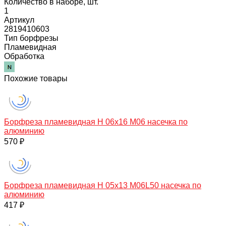
Количество в наборе, шт.
1
Артикул
2819410603
Тип борфрезы
Пламевидная
Обработка
Похожие товары
Борфреза пламевидная H 06х16 M06 насечка по
алюминию
570 ₽
Борфреза пламевидная H 05х13 M06L50 насечка по
алюминию
417 ₽