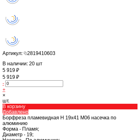
Артикул:
2819410603
В наличии: 20 шт
5 919 ₽
5 919 ₽
-
+
×
шт.
В корзину
Добавлено
Борфреза пламевидная H 19х41 M06 насечка по
алюминию
Форма -
Пламя;
Диаметр -
19;