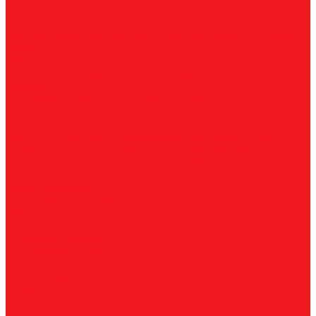
Универсальные
Коронки биметаллические
Крупные зубья
Мелкие зубья
Средние зубья
Адаптеры
Наборы
Плашки
Метрические
Трубные
Плашкодержатели
Пластины
Токарные
Фрезерные
Для корпусных сверл
Отрезные и
канавочные
Резьбовые
Станочная оснастка
Патроны
Цанги
Метчикодержатели
Держатели КМ
Штревели
Цанговые наборы
Переходники
Втулки
переходные
Гайки
Ключи
Трубки СОЖ
Штифты
центровочные
Фрезы по металлу
Концевые фрезы
Корпуса фрез
Обслуживание
Оплата и доставка
Гарантия и возврат
Инструкции и каталоги
Вопрос-ответ
О компании
О нас
Блог
Вакансии