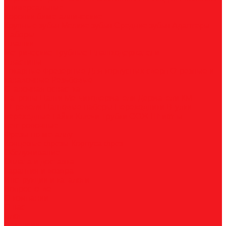
Универсальные
Коронки биметаллические
Крупные зубья
Мелкие зубья
Средние зубья
Адаптеры
Наборы
Плашки
Метрические
Трубные
Плашкодержатели
Пластины
Токарные
Фрезерные
Для корпусных сверл
Отрезные и
канавочные
Резьбовые
Станочная оснастка
Патроны
Цанги
Метчикодержатели
Держатели КМ
Штревели
Цанговые наборы
Переходники
Втулки
переходные
Гайки
Ключи
Трубки СОЖ
Штифты
центровочные
Фрезы по металлу
Концевые фрезы
Корпуса фрез
Обслуживание
Оплата и доставка
Гарантия и возврат
Инструкции и каталоги
Вопрос-ответ
О компании
О нас
Блог
Вакансии