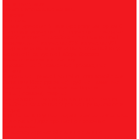
Магнитные станки
Прямошлифовальные машины
Зенковки
Борфрезы
А, цилиндрические
B, цилиндр с режущим торцом
С,
сфероцилиндрические
D, сферические
E, овальные
F,
параболические
G, парабола с точечным концом
H,
пламевидные
J, конические 60
K, конические 90
L,
сфероконические
M, конические
N, обратный конус
T,
дисковые
R, радиусные
Наборы борфрез
Фрезы по композиту и пластику
Двухзаходные
Однозаходные
Трёхзаходные
Метчики
Спиральные
Прямые
HSS-PM из порошковой стали
Раскатники (бесстружечные)
Трубные
Шахматные
Гаечные
UNC/UNF
Комплектные
Воротки
Резцы (державки) токарные
Для наружного точения
Для внутреннего точения
Резьбовые
Канавочные
Отрезные
Принадлежности
Сверла
Корончатые
Корпусные
Твердосплавные
Спиральные
Ступенчатые
Двухсторонние
Центровочные
Диски пильные
По высокоуглеродистой стали
По стали
По
нержавеющей стали
По алюминию
По сэндвич-панелям