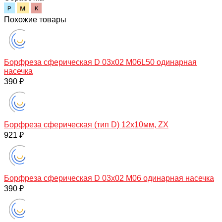
Похожие товары
Борфреза сферическая D 03х02 M06L50 одинарная
насечка
390 ₽
Борфреза сферическая (тип D) 12х10мм, ZX
921 ₽
Борфреза сферическая D 03х02 M06 одинарная насечка
390 ₽