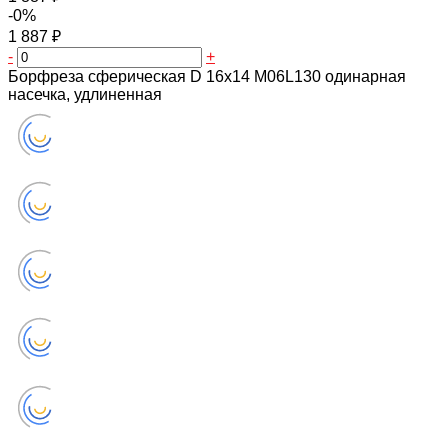
-0%
1 887 ₽
-
+
Борфреза сферическая D 16х14 M06L130 одинарная
насечка, удлиненная