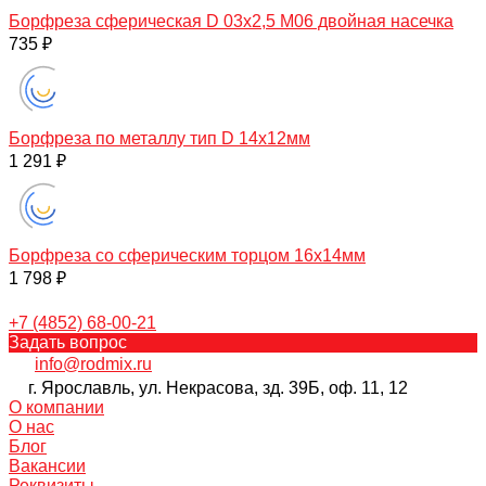
Борфреза сферическая D 03х2,5 M06 двойная насечка
735 ₽
Борфреза по металлу тип D 14х12мм
1 291 ₽
Борфреза со сферическим торцом 16х14мм
1 798 ₽
+7 (4852) 68-00-21
Задать вопрос
info@rodmix.ru
г. Ярославль, ул. Некрасова, зд. 39Б, оф. 11, 12
О компании
О нас
Блог
Вакансии
Реквизиты